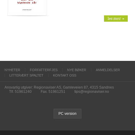
les mer »
NYHETER
FORFATTERFJES
NYE BØKER
ANMELDELSER
LITTERÆRT SPALTET
KONTAKT OSS
Ansvarlig utgiver: Regionaviser AS, Gamleveien 87, 4315 Sandnes
Tlf. 51961240
Fax. 51961251
tips@regionaviser.no
PC version