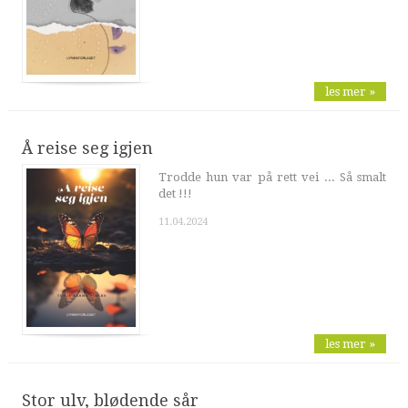
les mer »
Å reise seg igjen
Trodde hun var på rett vei ... Så smalt
det !!!
11.04.2024
les mer »
Stor ulv, blødende sår