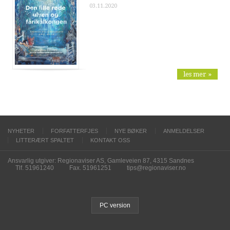
03.11.2020
les mer »
NYHETER
FORFATTERFJES
NYE BØKER
ANMELDELSER
LITTERÆRT SPALTET
KONTAKT OSS
Ansvarlig utgiver: Regionaviser AS, Gamleveien 87, 4315 Sandnes
Tlf. 51961240
Fax. 51961251
tips@regionaviser.no
PC version