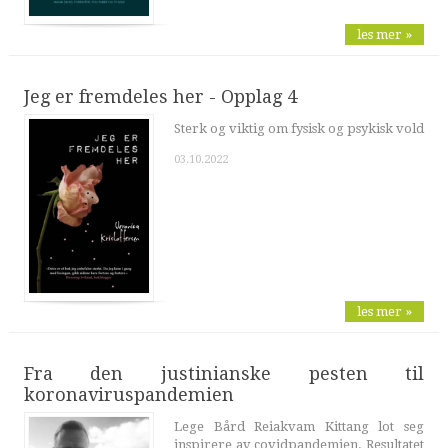
les mer »
Jeg er fremdeles her - Opplag 4
Sterk og viktig om fysisk og psykisk vold
03.10.2022
les mer »
Fra den justinianske pesten til
koronaviruspandemien
Lege Bård Reiakvam Kittang lot seg
inspirere av covidpandemien. Resultatet