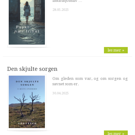
institusjonsliv …
28.05.2025
les mer »
Den skjulte sorgen
Om gleden som var, og om sorgen og
savnet som er.
30.04.2025
les mer »