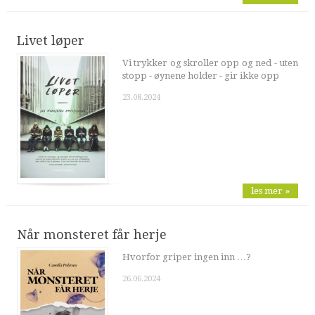
Livet løper
Vi trykker og skroller opp og ned - uten
stopp - øynene holder - gir ikke opp
23.08.2024
les mer »
Når monsteret får herje
Hvorfor griper ingen inn …?
26.06.2024