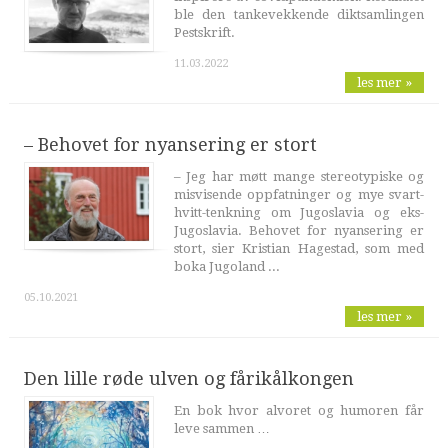
ble den tankevekkende diktsamlingen
Pestskrift.
11.03.2022
les mer »
– Behovet for nyansering er stort
– Jeg har møtt mange stereotypiske og
misvisende oppfatninger og mye svart-
hvitt-tenkning om Jugoslavia og eks-
Jugoslavia. Behovet for nyansering er
stort, sier Kristian Hagestad, som med
boka Jugoland ...
05.10.2021
les mer »
Den lille røde ulven og fårikålkongen
En bok hvor alvoret og humoren får
leve sammen …