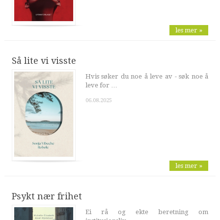
les mer »
Så lite vi visste
Hvis søker du noe å leve av - søk noe å
leve for …
06.08.2025
les mer »
Psykt nær frihet
Ei rå og ekte beretning om