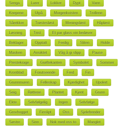
Senga
Lurer
Lokker
Dypt
Vann
Knepene
Utpå
Morgenkvisten
Trollene
Sårekker
Trøstesløst
Meningsløst
Håpløst
Løsning
Trist
Et par glass vin bedøver
Beklager
Opptatt
Ferdig
Sliten
Holde
Masken
Ansiktet
Våg å gi slipp
Pause
Prestekrage
Grøftekanten
Symbolet
Sommer
Kronblad
Forutseende
Fred
Fin
Grunnmuren
Felleskap
Kjærlighet
Upolert
Seig
Røttene
Plantet
Kjent
Grunn
Ekte
Selvfølgelig
Ingen
Selvfølge
Grovhogget
Finslipt
Oss
Sjelefrender
Søstre
Sinn
Nok med oss to
Manglet