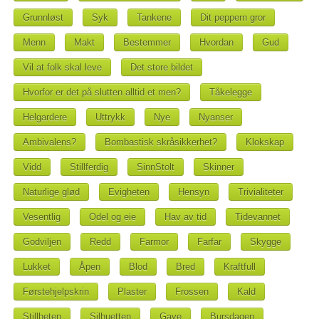
Grunnløst
Syk
Tankene
Dit peppern gror
Menn
Makt
Bestemmer
Hvordan
Gud
Vil at folk skal leve
Det store bildet
Hvorfor er det på slutten alltid et men?
Tåkelegge
Helgardere
Uttrykk
Nye
Nyanser
Ambivalens?
Bombastisk skråsikkerhet?
Klokskap
Vidd
Stillferdig
SinnStolt
Skinner
Naturlige glød
Evigheten
Hensyn
Trivialiteter
Vesentlig
Odel og eie
Hav av tid
Tidevannet
Godviljen
Redd
Farmor
Farfar
Skygge
Lukket
Åpen
Blod
Bred
Kraftfull
Førstehjelpskrin
Plaster
Frossen
Kald
Stillheten
Silhuetten
Gave
Bursdagen