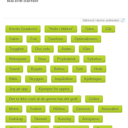
Mai Britt Hareide
Stikkord i denne artikkelen
Kristin Grankvist
"Hvile i blikket"
Tiden
Går
Sakte
Fort
Samfunn
Optimaliseres
Trygghet
Oss selv
Andre
Våre
Relasjoner
Stua
Psykiatrisk
Sykehus
Travel
Bygate
Behov
Sett
Hvile
Blikk
Skyggen
Innpåslitne
Kjeltringen
Jeg gir opp
Kjemper for opptur
Det er ikke sant at de gærne har det godt
Gråter
Motet
Svikter
Hårfine
Grensen
Normalitet
Galskap
Skinnet
Kunstig
Arroganse