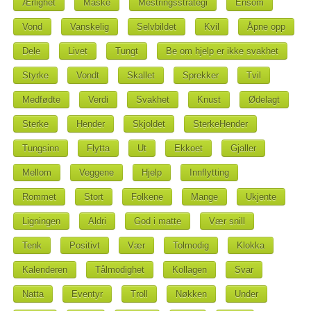
Ærlighet
Maske
Mestringsstrategi
Ensom
Vond
Vanskelig
Selvbildet
Kvil
Åpne opp
Dele
Livet
Tungt
Be om hjelp er ikke svakhet
Styrke
Vondt
Skallet
Sprekker
Tvil
Medfødte
Verdi
Svakhet
Knust
Ødelagt
Sterke
Hender
Skjoldet
SterkeHender
Tungsinn
Flytta
Ut
Ekkoet
Gjaller
Mellom
Veggene
Hjelp
Innflytting
Rommet
Stort
Folkene
Mange
Ukjente
Ligningen
Aldri
God i matte
Vær snill
Tenk
Positivt
Vær
Tolmodig
Klokka
Kalenderen
Tålmodighet
Kollagen
Svar
Natta
Eventyr
Troll
Nøkken
Under