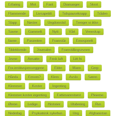
Erfaring
Mot
Fant
Diamanger
Skrot
Flammende
Livsapetitt
Tidspauseknapp
Tråden
Slapp
Nøster
Ungdomstid
Trenger vi ikke
Savne
Gammelt
Nytt
Vårt
Vennskap
favne
Pasienten
Framstår
Emosjonelt
Tildekkende
Journalen
Framstillingsevnen
Jevne
Ansatte
Frisk luft
Litt fri
Fra institusjonsveggene
Eldre
Mann
Grep
Hånda
Ensom?
Klem
Avslo
Søren
Klemmer
Koster
Ingenting
Klemmer koster ingenting
Fattimannstrøst
Pleierne
Ørene
Ledige
Historier
Utabering
Rus
Nederlag
Psykiatrisk sykehus
Ung
Afghanistan