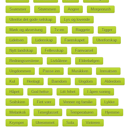
Svømmer
Strømmen
Angrer
Morgenrush
Utenfor det gode selskap
Lys og lovende
Mørk og alvorstung
Tv-en
Raggete
Tigger
Lidelsen
Lidenskap
Faenskapet
Utenforskap
Nytt landskap
Fellesskap
Farevarsel
Redningsvestene
Livbåtene
Eldrebølgen
Ungdommen
Passe inn
Musikken
Innsatsen
Kul
Henlagt
Barndom
Ungdom
Alderdom
Håpet
God helse
Litt frihet
I åpen soning
Soilskinn
Fint vær
Venner og familie
Lykke
Melankoli
Timeglasset
Temperaturen
Hjemme
Krymper
Uterommet
Sola
Vinteren