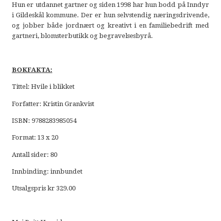
Hun er utdannet gartner og siden 1998 har hun bodd på Inndyr
i Gildeskål kommune. Der er hun selvstendig næringsdrivende,
og jobber både jordnært og kreativt i en familiebedrift med
gartneri, blomsterbutikk og begravelsesbyrå.
BOKFAKTA:
Tittel: Hvile i blikket
Forfatter: Kristin Grankvist
ISBN: 9788283985054
Format: 13 x 20
Antall sider: 80
Innbinding: innbundet
Utsalgspris kr 329.00