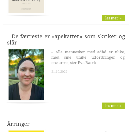
les mer »
– De færreste er «apekatter» som skriker og
slår
– Alle mennesker med adhd er ulike,
med sine unike utfordringer og
ressurser, sier Eva Barck.
21.10.2022
les mer »
Årringer