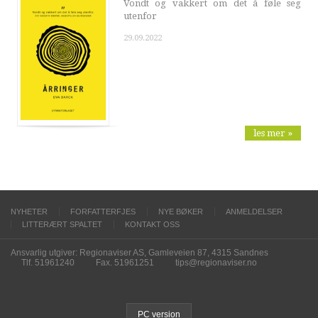
Vondt og vakkert om det å føle seg
utenfor
29.09.2022
les mer »
NYHETER
FORFATTERFJES
NYE BØKER
ANMELDELSER
LITTERÆRT SPALTET
KONTAKT OSS
Ansvarlig utgiver: Regionaviser AS, Gamleveien 87, 4315 Sandnes
Tlf. 51961240
Fax. 51961251
tips@regionaviser.no
PC version