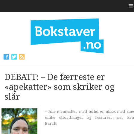
DEBATT: – De færreste er
«apekatter» som skriker og
slår
– Alle mennesker med adhd er ulike, med sine
unike utfordringer og ressurser, sier Eva
Barck.