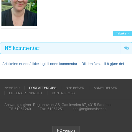
Tilbake »
NY kommentar
Artikkelen er ennå ikke lagt til noen kommentar ... Bli den første til å gjøre det.
NYHETER
FORFATTERFJES
NYE BØKER
ANMELDELSER
LITTERÆRT SPALTET
KONTAKT OSS
Ansvarlig utgiver: Regionaviser AS, Gamleveien 87, 4315 Sandnes
Tlf. 51961240
Fax. 51961251
tips@regionaviser.no
PC version