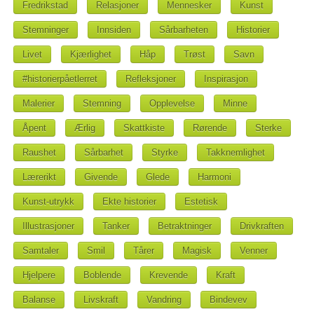
Fredrikstad
Relasjoner
Mennesker
Kunst
Stemninger
Innsiden
Sårbarheten
Historier
Livet
Kjærlighet
Håp
Trøst
Savn
#historierpåetlerret
Refleksjoner
Inspirasjon
Malerier
Stemning
Opplevelse
Minne
Åpent
Ærlig
Skattkiste
Rørende
Sterke
Raushet
Sårbarhet
Styrke
Takknemlighet
Lærerikt
Givende
Glede
Harmoni
Kunst-utrykk
Ekte historier
Estetisk
Illustrasjoner
Tanker
Betraktninger
Drivkraften
Samtaler
Smil
Tårer
Magisk
Venner
Hjelpere
Boblende
Krevende
Kraft
Balanse
Livskraft
Vandring
Bindevev