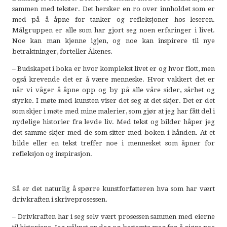
sammen med tekster. Det hersker en ro over innholdet som er
med på å åpne for tanker og refleksjoner hos leseren.
Målgruppen er alle som har gjort seg noen erfaringer i livet.
Noe kan man kjenne igjen, og noe kan inspirere til nye
betraktninger, forteller Åkenes.
– Budskapet i boka er hvor komplekst livet er og hvor flott, men
også krevende det er å være menneske. Hvor vakkert det er
når vi våger å åpne opp og by på alle våre sider, sårhet og
styrke. I møte med kunsten viser det seg at det skjer. Det er det
som skjer i møte med mine malerier, som gjør at jeg har fått del i
nydelige historier fra levde liv. Med tekst og bilder håper jeg
det samme skjer med de som sitter med boken i hånden. At et
bilde eller en tekst treffer noe i mennesket som åpner for
refleksjon og inspirasjon.
Så er det naturlig å spørre kunstforfatteren hva som har vært
drivkraften i skriveprosessen.
– Drivkraften har i seg selv vært prosessen sammen med eierne