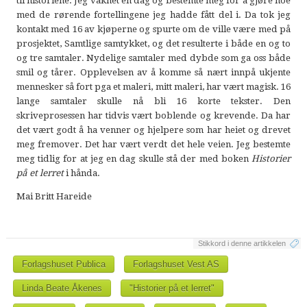
til historiene. Jeg våknet en dag og bestemte meg for å gjøre noe
med de rørende fortellingene jeg hadde fått del i. Da tok jeg
kontakt med 16 av kjøperne og spurte om de ville være med på
prosjektet, Samtlige samtykket, og det resulterte i både en og to
og tre samtaler. Nydelige samtaler med dybde som ga oss både
smil og tårer. Opplevelsen av å komme så nært innpå ukjente
mennesker så fort pga et maleri, mitt maleri, har vært magisk. 16
lange samtaler skulle nå bli 16 korte tekster. Den
skriveprosessen har tidvis vært boblende og krevende. Da har
det vært godt å ha venner og hjelpere som har heiet og drevet
meg fremover. Det har vært verdt det hele veien. Jeg bestemte
meg tidlig for at jeg en dag skulle stå der med boken
Historier
på et lerret
i hånda.
Mai Britt Hareide
Stikkord i denne artikkelen
Forlagshuset Publica
Forlagshuset Vest AS
Linda Beate Åkenes
"Historier på et lerret"