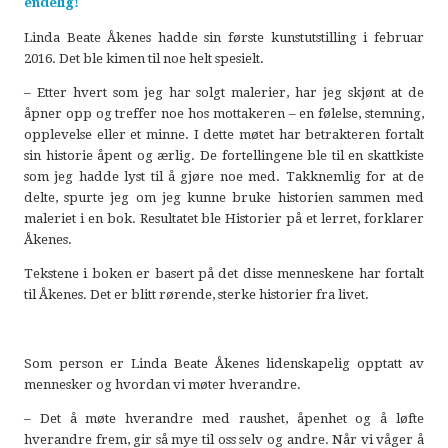
endelig!
Linda Beate Åkenes hadde sin første kunstutstilling i februar
2016. Det ble kimen til noe helt spesielt.
– Etter hvert som jeg har solgt malerier, har jeg skjønt at de
åpner opp og treffer noe hos mottakeren – en følelse, stemning,
opplevelse eller et minne. I dette møtet har betrakteren fortalt
sin historie åpent og ærlig. De fortellingene ble til en skattkiste
som jeg hadde lyst til å gjøre noe med. Takknemlig for at de
delte, spurte jeg om jeg kunne bruke historien sammen med
maleriet i en bok. Resultatet ble Historier på et lerret, forklarer
Åkenes.
Tekstene i boken er basert på det disse menneskene har fortalt
til Åkenes. Det er blitt rørende, sterke historier fra livet.
Som person er Linda Beate Åkenes lidenskapelig opptatt av
mennesker og hvordan vi møter hverandre.
– Det å møte hverandre med raushet, åpenhet og å løfte
hverandre frem, gir så mye til oss selv og andre. Når vi våger å