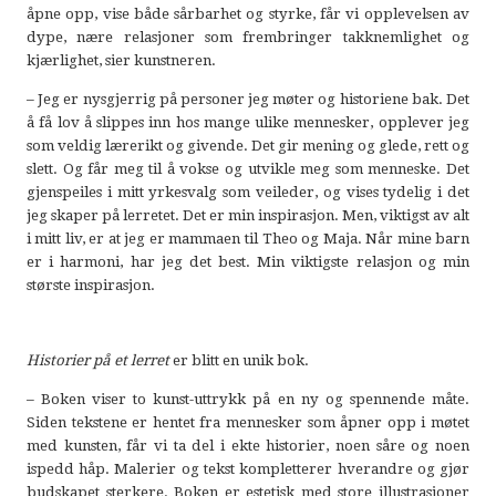
åpne opp, vise både sårbarhet og styrke, får vi opplevelsen av
dype, nære relasjoner som frembringer takknemlighet og
kjærlighet, sier kunstneren.
– Jeg er nysgjerrig på personer jeg møter og historiene bak. Det
å få lov å slippes inn hos mange ulike mennesker, opplever jeg
som veldig lærerikt og givende. Det gir mening og glede, rett og
slett. Og får meg til å vokse og utvikle meg som menneske. Det
gjenspeiles i mitt yrkesvalg som veileder, og vises tydelig i det
jeg skaper på lerretet. Det er min inspirasjon. Men, viktigst av alt
i mitt liv, er at jeg er mammaen til Theo og Maja. Når mine barn
er i harmoni, har jeg det best. Min viktigste relasjon og min
største inspirasjon.
Historier på et lerret
er blitt en unik bok.
– Boken viser to kunst-uttrykk på en ny og spennende måte.
Siden tekstene er hentet fra mennesker som åpner opp i møtet
med kunsten, får vi ta del i ekte historier, noen såre og noen
ispedd håp. Malerier og tekst kompletterer hverandre og gjør
budskapet sterkere. Boken er estetisk med store illustrasjoner