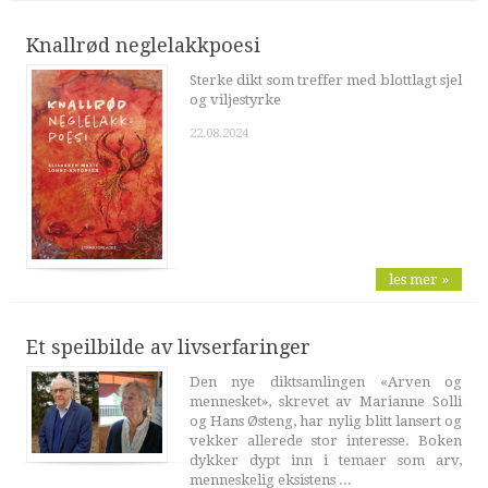
Knallrød neglelakkpoesi
Sterke dikt som treffer med blottlagt sjel
og viljestyrke
22.08.2024
les mer »
Et speilbilde av livserfaringer
Den nye diktsamlingen «Arven og
mennesket», skrevet av Marianne Solli
og Hans Østeng, har nylig blitt lansert og
vekker allerede stor interesse. Boken
dykker dypt inn i temaer som arv,
menneskelig eksistens ...