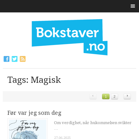
Tags: Magisk
‹
›
1
2
Før var jeg som deg
Om verdighet, når hukommelsen svikter
…
27.06.2025