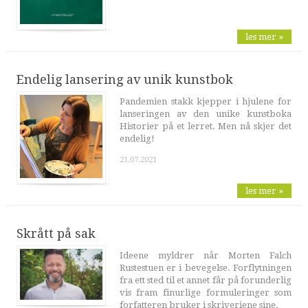
les mer »
Endelig lansering av unik kunstbok
Pandemien stakk kjepper i hjulene for
lanseringen av den unike kunstboka
Historier på et lerret. Men nå skjer det
endelig!
21.07.2021
les mer »
Skrått på sak
Ideene myldrer når Morten Falch
Rustestuen er i bevegelse. Forflytningen
fra ett sted til et annet får på forunderlig
vis fram finurlige formuleringer som
forfatteren bruker i skriveriene sine.