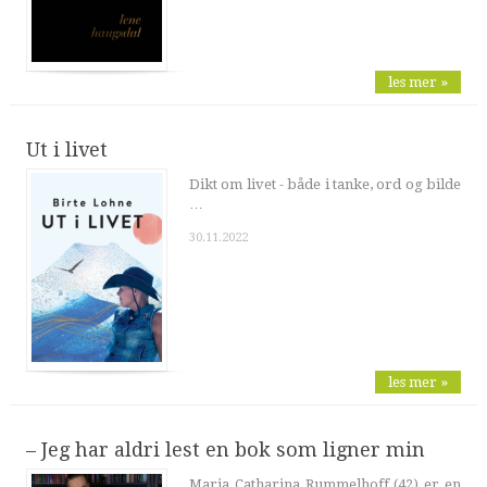
les mer »
Ut i livet
Dikt om livet - både i tanke, ord og bilde
…
30.11.2022
les mer »
– Jeg har aldri lest en bok som ligner min
Maria Catharina Rummelhoff (42) er en