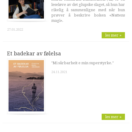
leseløve av det glupske slaget, så hun har
rikelig å sammenligne med når hun
prøver å beskrive boken «Nattens
magi».
27.01.2022
les mer »
Et badekar av følelsa
"Mi sårbarheit e min superstyrke."
24.11.2021
les mer »