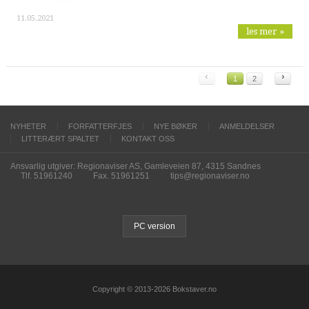
11.05.2021
les mer »
‹
›
1
2
NYHETER
FORFATTERFJES
NYE BØKER
ANMELDELSER
LITTERÆRT SPALTET
KONTAKT OSS
Ansvarlig utgiver: Regionaviser AS, Gamleveien 87, 4315 Sandnes
Tlf. 51961240
Fax. 51961251
tips@regionaviser.no
PC version
Copyright © 2013-2026 Bokstaver.no