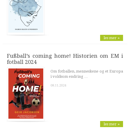
les mer »
Fußball’s coming home! Historien om EM i
fotball 2024
Om fotballen, menneskene og et Europa
i voldsom endring …
08.11.2024
les mer »