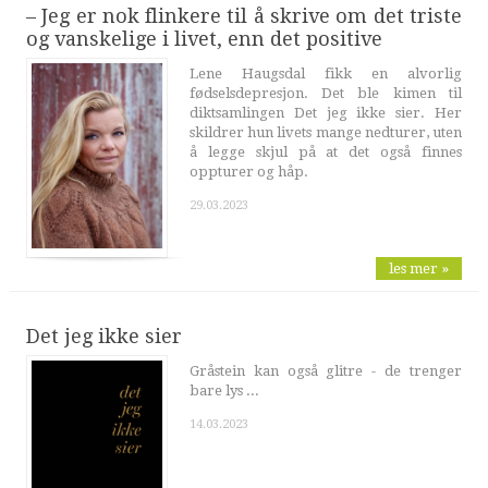
– Jeg er nok flinkere til å skrive om det triste
og vanskelige i livet, enn det positive
Lene Haugsdal fikk en alvorlig
fødselsdepresjon. Det ble kimen til
diktsamlingen Det jeg ikke sier. Her
skildrer hun livets mange nedturer, uten
å legge skjul på at det også finnes
oppturer og håp.
29.03.2023
les mer »
Det jeg ikke sier
Gråstein kan også glitre - de trenger
bare lys ...
14.03.2023