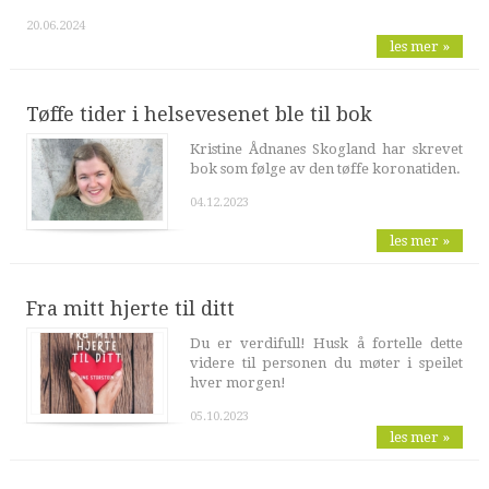
20.06.2024
les mer »
Tøffe tider i helsevesenet ble til bok
Kristine Ådnanes Skogland har skrevet
bok som følge av den tøffe koronatiden.
04.12.2023
les mer »
Fra mitt hjerte til ditt
Du er verdifull! Husk å fortelle dette
videre til personen du møter i speilet
hver morgen!
05.10.2023
les mer »