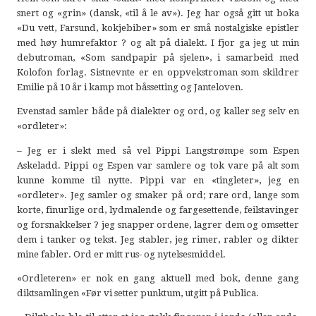
snert og «grin» (dansk, «til å le av»). Jeg har også gitt ut boka
«Du vett, Farsund, kokjebiber» som er små nostalgiske epistler
med høy humrefaktor ? og alt på dialekt. I fjor ga jeg ut min
debutroman, «Som sandpapir på sjelen», i samarbeid med
Kolofon forlag. Sistnevnte er en oppvekstroman som skildrer
Emilie på 10 år i kamp mot båssetting og Janteloven.
Evenstad samler både på dialekter og ord, og kaller seg selv en
«ordleter»:
– Jeg er i slekt med så vel Pippi Langstrømpe som Espen
Askeladd. Pippi og Espen var samlere og tok vare på alt som
kunne komme til nytte. Pippi var en «tingleter», jeg en
«ordleter». Jeg samler og smaker på ord; rare ord, lange som
korte, finurlige ord, lydmalende og fargesettende, feilstavinger
og forsnakkelser ? jeg snapper ordene, lagrer dem og omsetter
dem i tanker og tekst. Jeg stabler, jeg rimer, rabler og dikter
mine fabler. Ord er mitt rus- og nytelsesmiddel.
«Ordleteren» er nok en gang aktuell med bok, denne gang
diktsamlingen «Før vi setter punktum, utgitt på Publica.