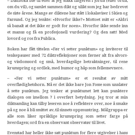
– Diktboka ble til etter at jeg stakk fingeren i jorda (eller orda,
om du vil), og samlet sammen dikt og ulikt som jeg har bedrevet
de siste årene. Mange av diktene har stått i lokalaviser i Skien og
Farsund. Og jeg tenkte: «Hvorfor ikke?» Mottoet mitt er «Aldri
så banalt at det ikke er godt for noen». Hvorfor ikke sende inn
et manus og få en profesjonell vurdering? Og den satt! Med
lovord og ros fra Publica.
Boken har fått tittelen «Før vi setter punktum» og inviterer til
tenkepauser med 72 diktrefleksjoner som favner alt fra alvors-
og visdomsord og små, hverdagslige betraktninger, til rene
krumspring og ordlek, med humor og håp som fellesnevnere.
– «Før vi setter punktum» er et resultat av mitt
overflødighetshorn. Nå er det ikke bare Jon Fosse som unnlater
å sette punktum. Jeg tenker at punktumet lett kan punktere
dialogen oss imellom ? i overført betydning. Jeg tror at min
diktsamling kan tilby leseren noe å reflektere over, noe å smake
på og noe å bli smittet av, til sinnets oppmuntring. Målgruppa er
alle som liker språklige krumspring som setter farge på
hverdagen; ord fra en observant observatør til livet.
Evenstad har heller ikke satt punktum for flere utgivelser i hans