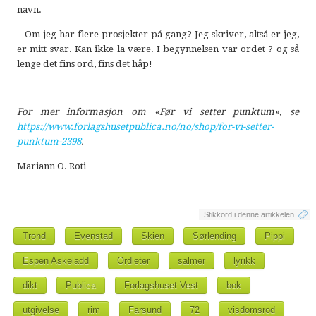
navn.
– Om jeg har flere prosjekter på gang? Jeg skriver, altså er jeg,
er mitt svar. Kan ikke la være. I begynnelsen var ordet ? og så
lenge det fins ord, fins det håp!
For mer informasjon om «Før vi setter punktum», se
https://www.forlagshusetpublica.no/no/shop/for-vi-setter-
punktum-2398
.
Mariann O. Roti
Stikkord i denne artikkelen
Trond
Evenstad
Skien
Sørlending
Pippi
Espen Askeladd
Ordleter
salmer
lyrikk
dikt
Publica
Forlagshuset Vest
bok
utgivelse
rim
Farsund
72
visdomsrod