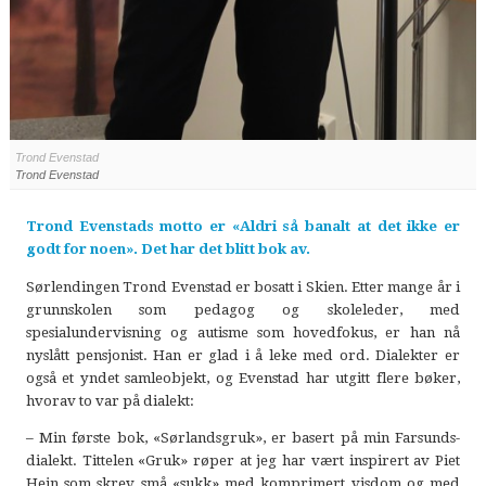
Trond Evenstad
Trond Evenstad
Trond Evenstads motto er «Aldri så banalt at det ikke er
godt for noen». Det har det blitt bok av.
Sørlendingen Trond Evenstad er bosatt i Skien. Etter mange år i
grunnskolen som pedagog og skoleleder, med
spesialundervisning og autisme som hovedfokus, er han nå
nyslått pensjonist. Han er glad i å leke med ord. Dialekter er
også et yndet samleobjekt, og Evenstad har utgitt flere bøker,
hvorav to var på dialekt:
– Min første bok, «Sørlandsgruk», er basert på min Farsunds-
dialekt. Tittelen «Gruk» røper at jeg har vært inspirert av Piet
Hein som skrev små «sukk» med komprimert visdom og med