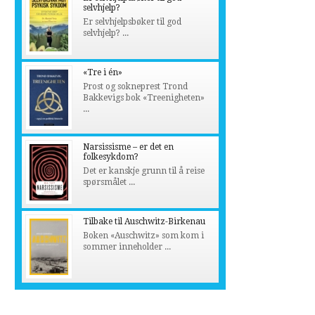
selvhjelp?
Er selvhjelpsbøker til god
selvhjelp? ...
«Tre i én»
Prost og sokneprest Trond
Bakkevigs bok «Treenigheten»
...
Narsissisme – er det en
folkesykdom?
Det er kanskje grunn til å reise
spørsmålet ...
Tilbake til Auschwitz-Birkenau
Boken «Auschwitz» som kom i
sommer inneholder ...