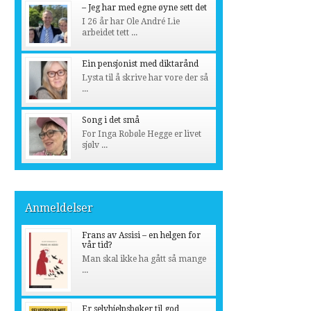
– Jeg har med egne øyne sett det
I 26 år har Ole André Lie
arbeidet tett ...
Ein pensjonist med diktarånd
Lysta til å skrive har vore der så
...
Song i det små
For Inga Robøle Hegge er livet
sjølv ...
Anmeldelser
Frans av Assisi – en helgen for
vår tid?
Man skal ikke ha gått så mange
...
Er selvhjelpsbøker til god