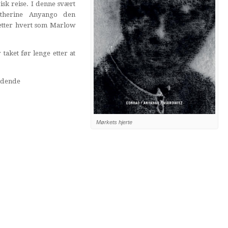
gisk reise. I denne svært
Catherine Anyango den
t etter hvert som Marlow
aket før lenge etter at
Tidende
Mørkets hjerte