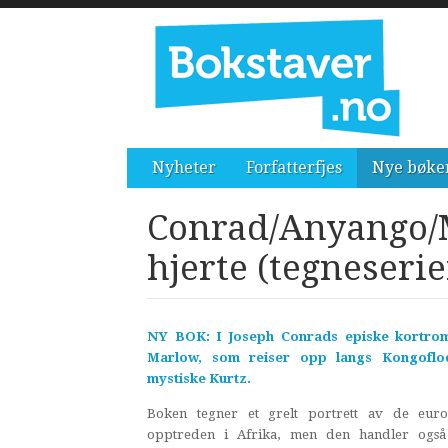
Nyheter
Forfatterfjes
Nye bøke
Conrad/Anyango/
hjerte (tegneseri
NY BOK: I Joseph Conrads episke kortrom
Marlow, som reiser opp langs Kongofl
mystiske Kurtz.
Boken tegner et grelt portrett av de euro
opptreden i Afrika, men den handler og