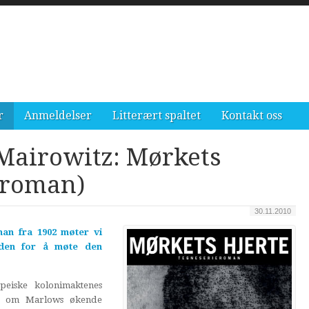
r
Anmeldelser
Litterært spaltet
Kontakt oss
Mairowitz: Mørkets
eroman)
30.11.2010
an fra 1902 møter vi
oden for å møte den
peiske kolonimaktenes
så om Marlows økende