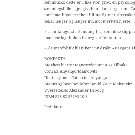
selvinnsikt; dette er i like stor grad en psykolo
stemningsfulle gjengivelsen lar tegneren 
intrikate blyantstreken bli stadig mer abstrak
seiler lenger og lenger inn mot mørkets hjerte …
«… en knugende stemning […] som ikke slipper t
man har lagt boken fra seg.» Aftenposten
«Klaustrofobisk klassiker i ny drakt.» Bergens 
BOKFAKTA:
Mørkets hjerte : tegneserieroman << Tilbake
Conrad/Anyango/Mairowitz
Illustrasjoner: Catherine Anyango
Manus og bearbeidelse: David Zane Mairowitz
Oversettelse: Alexander Leborg
ISBN 978-82-92796-10-8
Redaktør -