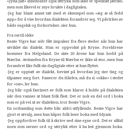
«Jysla jillt» inneholder også uttrykk som ikke er spesifikt jærske,
men som likevel er mye brukte i dagligtalen.
-Jeg har blant annet tatt med et eksempel som «æg æ så fedd
øpp» for å vise hvordan dialekten forandrer seg. Vi påvirkes av
både engelsk og forkortelser, sier hun.
Fra oss til okke
Bente Vigre har selv fått impulser fra flere steder når hun har
utviklet sin dialekt. Hun er oppvokst på Bryne. Foreldrene
kommer fra Helgeland. De siste 20 årene har hun bodd på
Nærbø. Avstanden fra Bryne til Nærbø er ikke så stor, men hun
forandret like fullt sin dagligtale etter at hun flyttet.
-Jeg er opptatt av dialekt, bevisst på hvordan jeg sier ting og
tilpasser meg fort. Passerer du Håelva, må du si «okke» i stedet
for «oss», ler hun.
-Jeg blir også fascinert av folk som klarer å holde på dialekten
når den vannes ut blant folk flest. Det er nok en del ord i boka
som er på vei ut av dialekten, tror Bente Vigre.
En ordsamling som dette blir aldri utfyllende. Bente Vigre har
gjort et utvalg, men hun håper folk leser boka med blyant.
-Jeg oppfordrer folk til å skrive ned sine egne ord. Det er alltid
noen som savner ord og uttrykk etter å ha lest gjennom boka.