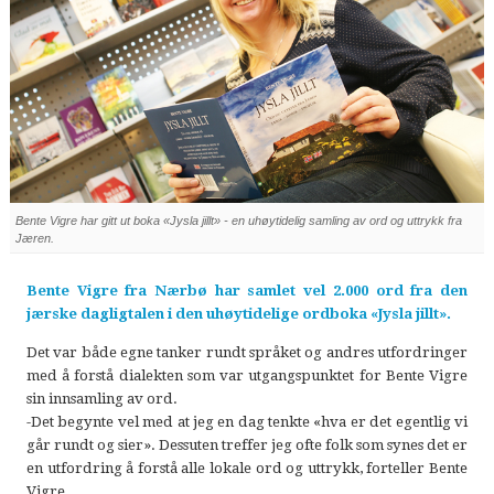
Bente Vigre har gitt ut boka «Jysla jillt» - en uhøytidelig samling av ord og uttrykk fra
Jæren.
Bente Vigre fra Nærbø har samlet vel 2.000 ord fra den
jærske dagligtalen i den uhøytidelige ordboka «Jysla jillt».
Det var både egne tanker rundt språket og andres utfordringer
med å forstå dialekten som var utgangspunktet for Bente Vigre
sin innsamling av ord.
-Det begynte vel med at jeg en dag tenkte «hva er det egentlig vi
går rundt og sier». Dessuten treffer jeg ofte folk som synes det er
en utfordring å forstå alle lokale ord og uttrykk, forteller Bente
Vigre.