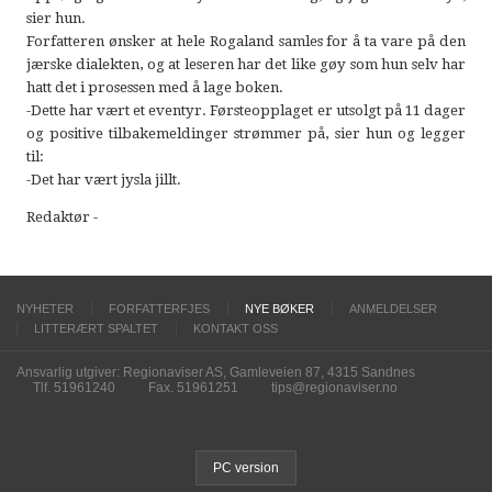
sier hun.
Forfatteren ønsker at hele Rogaland samles for å ta vare på den
jærske dialekten, og at leseren har det like gøy som hun selv har
hatt det i prosessen med å lage boken.
-Dette har vært et eventyr. Førsteopplaget er utsolgt på 11 dager
og positive tilbakemeldinger strømmer på, sier hun og legger
til:
-Det har vært jysla jillt.
Redaktør -
NYHETER
FORFATTERFJES
NYE BØKER
ANMELDELSER
LITTERÆRT SPALTET
KONTAKT OSS
Ansvarlig utgiver: Regionaviser AS, Gamleveien 87, 4315 Sandnes
Tlf. 51961240
Fax. 51961251
tips@regionaviser.no
PC version