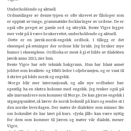
Underholdende og aktuell
Ordsamlinger av denne typen er ofte skrevet av filologer som
er opptatt av tunge, grammatiske forklaringer av ordene. De er
også ofte preget av gamle ord og uttrykk. Bente Vigre legger
mer vekt på å være brukerrettet, underholdende og aktuell.
-Dette er en jærsk-norsk-engelsk ordbok. I tillegg er det
eksempel på setninger der ordene blir brukt. Jeg bruker mye
humor i eksemplene. Ordboka er ment å gi et bilde av dialekten
jærsk anno 2012, sier hun.
Bente Vigre har selv teknisk bakgrunn. Hun har blant annet
jobbet som kvalitets- og HMS-leder i oljebransjen, og er vant til
å skrive på både norsk og engelsk.
-Norge blir mer internasjonalt, og alle nye ordbøker bør
egentlig ha en ekstra kolonne med engelsk. Jeg tenker også på
alle innvandrere som kommer til Norge. De kan gjerne engelsk i
utgangspunktet, så lærer de norsk bokmål på kurs og sendes ut i
den norske hverdagen. Der møter de dialekter som minner lite
om bokmålet de har lært på kurs. «Jysla jillt» kan være nyttig
for dem som kommer til Jæren og møter vår dialekt, mener
Vigre.