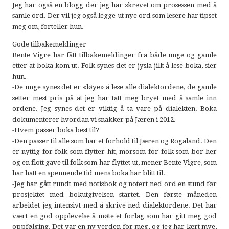
Jeg har også en blogg der jeg har skrevet om prosessen med å
samle ord. Der vil jeg også legge ut nye ord som lesere har tipset
meg om, forteller hun.
Gode tilbakemeldinger
Bente Vigre har fått tilbakemeldinger fra både unge og gamle
etter at boka kom ut. Folk synes det er jysla jillt å lese boka, sier
hun.
-De unge synes det er «løye» å lese alle dialektordene, de gamle
setter mest pris på at jeg har tatt meg bryet med å samle inn
ordene. Jeg synes det er viktig å ta vare på dialekten. Boka
dokumenterer hvordan vi snakker på Jæren i 2012.
-Hvem passer boka best til?
-Den passer til alle som har et forhold til Jæren og Rogaland. Den
er nyttig for folk som flytter hit, morsom for folk som bor her
og en flott gave til folk som har flyttet ut, mener Bente Vigre, som
har hatt en spennende tid mens boka har blitt til.
-Jeg har gått rundt med notisbok og notert ned ord en stund før
prosjektet med bokutgivelsen startet. Den første måneden
arbeidet jeg intensivt med å skrive ned dialektordene. Det har
vært en god opplevelse å møte et forlag som har gitt meg god
oppfølging. Det var en ny verden for meg, og jeg har lært mye,