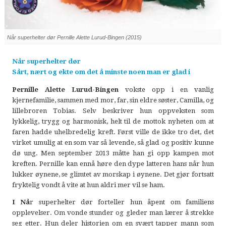
Når superhelter dør Pernille Alette Lurud-Bingen (2015)
Når superhelter dør
Sårt, nært og ekte om det å minste noen man er glad i
Pernille Alette Lurud-Bingen
vokste opp i en vanlig
kjernefamilie, sammen med mor, far, sin eldre søster, Camilla, og
lillebroren Tobias. Selv beskriver hun oppveksten som
lykkelig, trygg og harmonisk, helt til de mottok nyheten om at
faren hadde uhelbredelig kreft. Først ville de ikke tro det, det
virket umulig at en som var så levende, så glad og positiv kunne
dø ung. Men september 2013 måtte han gi opp kampen mot
kreften.
Pernille kan ennå høre den dype latteren hans når hun
lukker øynene, se glimtet av morskap i øynene. Det gjør fortsatt
fryktelig vondt å vite at hun aldri mer vil se ham.
I
Nå
r superhelter dør forteller hun åpent om familiens
opplevelser. Om vonde stunder og gleder man lærer å strekke
seg etter. Hun deler historien om en svært tapper mann som