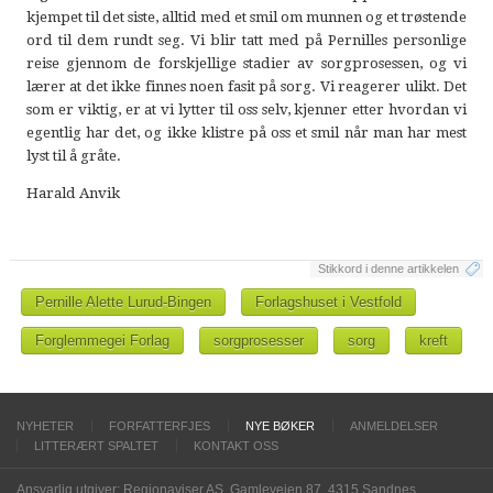
kjempet til det siste, alltid med et smil om munnen og et trøstende
ord til dem rundt seg. Vi blir tatt med på Pernilles personlige
reise gjennom de forskjellige stadier av sorgprosessen, og vi
lærer at det ikke finnes noen fasit på sorg. Vi reagerer ulikt. Det
som er viktig, er at vi lytter til oss selv, kjenner etter hvordan vi
egentlig har det, og ikke klistre på oss et smil når man har mest
lyst til å gråte.
Harald Anvik
Stikkord i denne artikkelen
Pernille Alette Lurud-Bingen
Forlagshuset i Vestfold
Forglemmegei Forlag
sorgprosesser
sorg
kreft
NYHETER
FORFATTERFJES
NYE BØKER
ANMELDELSER
LITTERÆRT SPALTET
KONTAKT OSS
Ansvarlig utgiver: Regionaviser AS, Gamleveien 87, 4315 Sandnes