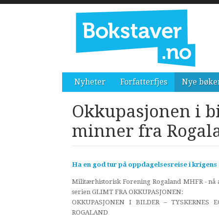
Nyheter
Forfatterfjes
Nye bøke
Okkupasjonen i bi
minner fra Rogala
Ha en god tur på oppdagelsesreise i krigens
Militærhistorisk Forening Rogaland MHFR - nå a
serien GLIMT FRA OKKUPASJONEN:
OKKUPASJONEN I BILDER – TYSKERNES 
ROGALAND