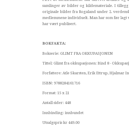
samlinger av bilder og kildemateriale. I tilleg
originale bilder fra Rogaland under 2. verdensk
medlemmene individuelt. Man har som før lagt ve
har vært publisert.
BOKFAKTA:
Bokserie: GLIMT FRA OKKUPASJONEN
Tittel: Glimt fra okkupasjonen: Bind 8 - Okkupa
Forfattere: Atle Skarsten, Erik Ettrup, Hjalmar
ISBN: 9788284161716
Format: 15 x 21
Antall sider: 448
Innbinding: innbundet
Utsalgspris kr 449.00