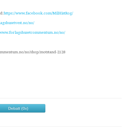
d:
https://www.facebook.com/MilHistRog/
lagshusetvest.no/no/
//www.forlagshusetcommentum.no/no/
etcommentum.no/no/shop/motstand-2128
Debatt (0x)