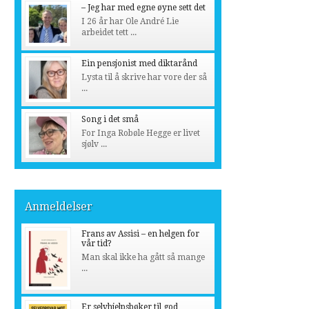
– Jeg har med egne øyne sett det
I 26 år har Ole André Lie
arbeidet tett ...
Ein pensjonist med diktarånd
Lysta til å skrive har vore der så
...
Song i det små
For Inga Robøle Hegge er livet
sjølv ...
Anmeldelser
Frans av Assisi – en helgen for
vår tid?
Man skal ikke ha gått så mange
...
Er selvhjelpsbøker til god