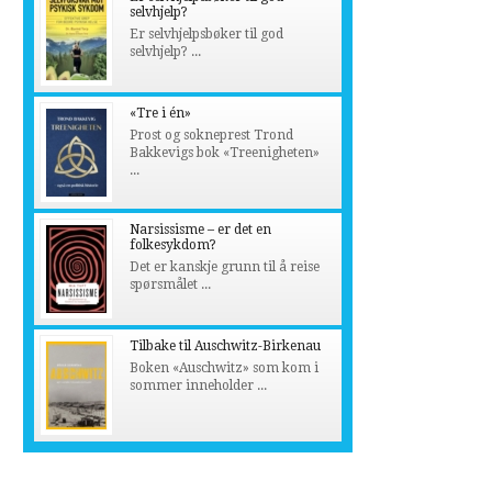
selvhjelp?
Er selvhjelpsbøker til god
selvhjelp? ...
«Tre i én»
Prost og sokneprest Trond
Bakkevigs bok «Treenigheten»
...
Narsissisme – er det en
folkesykdom?
Det er kanskje grunn til å reise
spørsmålet ...
Tilbake til Auschwitz-Birkenau
Boken «Auschwitz» som kom i
sommer inneholder ...