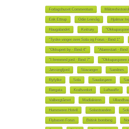
Forlagshuset Commentum
Militærhistori
Erik Ettrup
Odin Leirvåg
Hjalmar I
Haugalandet
Kvitsøy
"Okkupasjonen
"Tyske vinger over Sola og Forus - Bind 1"
"Okkupert by - Bind 4"
"Alarmstart - Bind 
"I fremmed jord - Bind 7"
"Okkupasjonen i 
Jøssingfjord
Stavanger
Sandnes
Ryfylke
Sola
Saudasjøen
Sa
Rørgata
Kraftverket
Luftwaffe
Valbergtårnet
Madlaleiren
Ullandha
Hummeren Hotell
Solastranden
Sol
Flybasen Forus
Britisk bombing
No