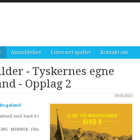
r
Anmeldelser
Litterært spaltet
Kontakt oss
lder - Tyskernes egne
nd - Opplag 2
09.06.2023
 Rogaland!
ktuell med bind 8 i
EGNE MINNER FRA