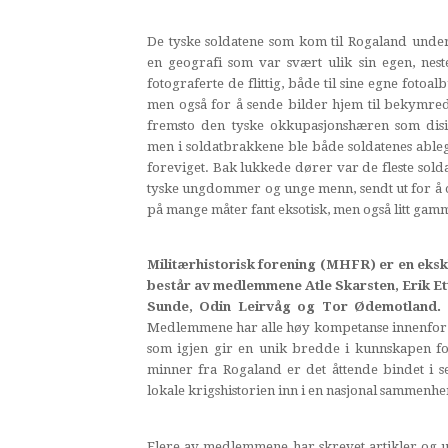
De tyske soldatene som kom til Rogaland unde
en geografi som var svært ulik sin egen, neste
fotograferte de flittig, både til sine egne foto
men også for å sende bilder hjem til bekymred
fremsto den tyske okkupasjonshæren som disi
men i soldatbrakkene ble både soldatenes ableg
foreviget. Bak lukkede dører var de fleste sold
tyske ungdommer og unge menn, sendt ut for å 
på mange måter fant eksotisk, men også litt gam
Militærhistorisk forening (MHFR) er en eksk
består av medlemmene Atle Skarsten, Erik Et
Sunde, Odin Leirvåg og Tor Ødemotland.
D
Medlemmene har alle høy kompetanse innenfor 
som igjen gir en unik bredde i kunnskapen fo
minner fra Rogaland er det åttende bindet i
lokale krigshistorien inn i en nasjonal sammenhe
Flere av medlemmene har skrevet artikler og ut