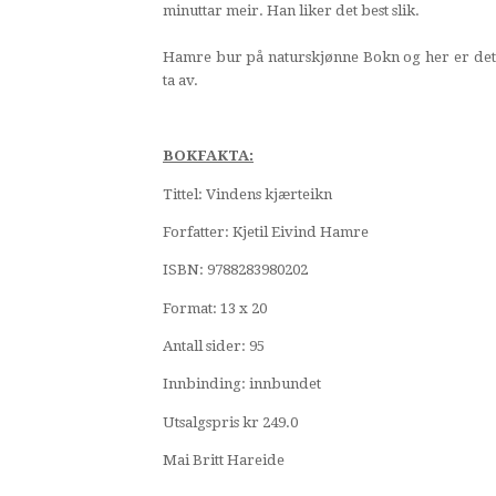
minuttar meir. Han liker det best slik.
Hamre bur på naturskjønne Bokn og her er det 
ta av.
BOKFAKTA:
Tittel: Vindens kjærteikn
Forfatter: Kjetil Eivind Hamre
ISBN: 9788283980202
Format: 13 x 20
Antall sider: 95
Innbinding: innbundet
Utsalgspris kr 249.0
Mai Britt Hareide