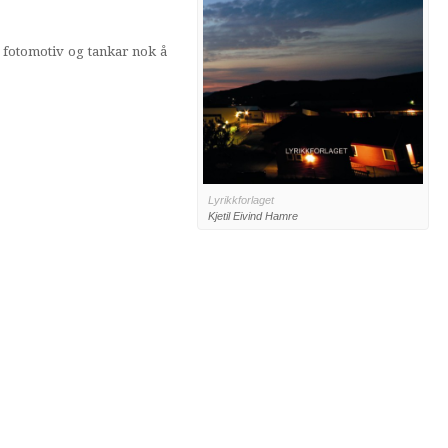
fotomotiv og tankar nok å
Lyrikkforlaget
Kjetil Eivind Hamre