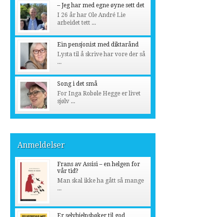
– Jeg har med egne øyne sett det
I 26 år har Ole André Lie
arbeidet tett ...
Ein pensjonist med diktarånd
Lysta til å skrive har vore der så
...
Song i det små
For Inga Robøle Hegge er livet
sjølv ...
Anmeldelser
Frans av Assisi – en helgen for
vår tid?
Man skal ikke ha gått så mange
...
Er selvhjelpsbøker til god