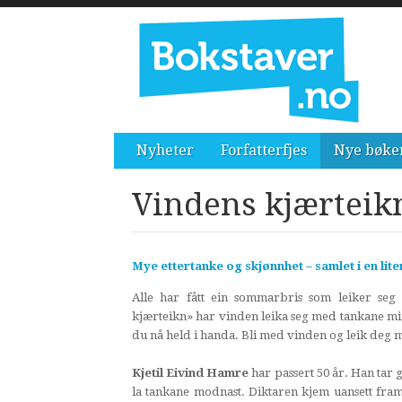
Nyheter
Forfatterfjes
Nye bøke
Vindens kjærteik
Mye ettertanke og skjønnhet – samlet i en lite
Alle har fått ein sommarbris som leiker seg p
kjærteikn» har vinden leika seg med tankane mi
du nå held i handa. Bli med vinden og leik deg 
Kjetil Eivind Hamre
har passert 50 år. Han tar gj
la tankane modnast. Diktaren kjem uansett fram