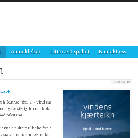
r
Anmeldelser
Litterært spaltet
Kontakt oss
n
25.09.2019
n bok.
å kinnet sitt. I «Vindens
ne og forsiktig forma boka
med tekstane.
erne eit skritt tilbake for å
, sjølv om turen tek nokre