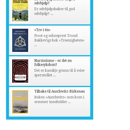
selvhjelp?
Er selvhjelpsbøker til god
selvhjelp? ...
«Tre i én»
Prost og sokneprest Trond
Bakkevigs bok «Treenigheten»
...
Narsissisme – er det en
folkesykdom?
Det er kanskje grunn til å reise
spørsmålet ...
Tilbake til Auschwitz-Birkenau
Boken «Auschwitz» som kom i
sommer inneholder ...