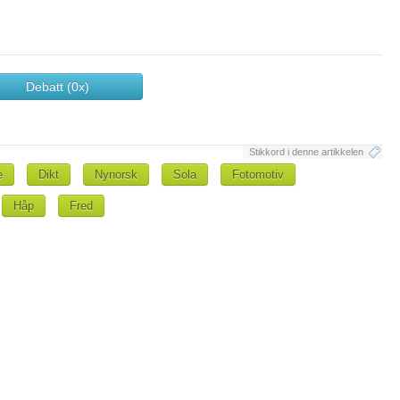
Debatt (0x)
Stikkord i denne artikkelen
e
Dikt
Nynorsk
Sola
Fotomotiv
Håp
Fred