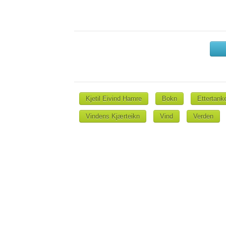
Kjetil Eivind Hamre
Bokn
Ettertank
Vindens Kjærteikn
Vind
Verden