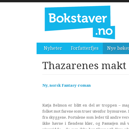
Nyheter
Forfatterfjes
Nye bøke
Thazarenes makt
Ny, norsk Fantasy-roman
Katja Belmon er blitt en del av troppen – ma
folket mot farene som truer utenfor bymurene. 
fra skyggene. Portalene som leder til andre ve
ikke havne i fiendens klør, og Passasjen må 