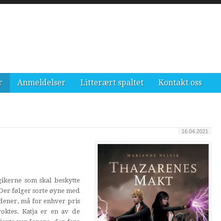
r
Anmeldelser
Litterært spaltet
Kontakt oss
16.04.2021
gikerne som skal beskytte
Der følger sorte øyne med
rdener, må for enhver pris
voktes. Katja er en av de