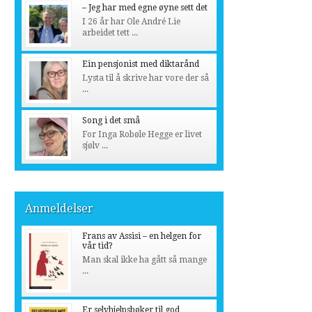
– Jeg har med egne øyne sett det
I 26 år har Ole André Lie
arbeidet tett ...
Ein pensjonist med diktarånd
Lysta til å skrive har vore der så
...
Song i det små
For Inga Robøle Hegge er livet
sjølv ...
Anmeldelser
Frans av Assisi – en helgen for
vår tid?
Man skal ikke ha gått så mange
...
Er selvhjelpsbøker til god