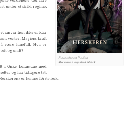
kjente verdenene, der fare
t under et strikt regime,
 et ansvar hun ikke er klar
 som venter. Magiens kraft
 å være lunefull. Hva er
godt og ondt?
Forlagshuset Publica
Marianne Engesbak Nelvik
att i Giske kommune med
tter og har tidligere tatt
Herskeren» er hennes første bok.