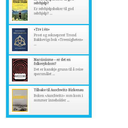
selvhjelp?
Er selvhjelpsbøker til god
selvhjelp? ...
«Tre i én»
Prost og sokneprest Trond
Bakkevigs bok «Treenigheten»
...
Narsissisme – er det en
folkesykdom?
Det er kanskje grunn til å reise
spørsmålet ...
Tilbake til Auschwitz-Birkenau
Boken «Auschwitz» som kom i
sommer inneholder ...