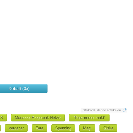
Debatt (0x)
Stikkord i denne artikkelen
AS
Marianne Engesbak Nelvik
"Thazarenes makt"
Verdener
Fare
Spenning
Magi
Giske