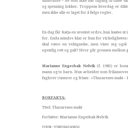
uinnvidde – de som ikke har tilgang til disse u
og spenning lokker. Troppens hverdag er dikter
men ikke alle er laget for å følge regler.
En dag får Katja en uventet ordre, hun kastes ut i
for. Enda mindre klar er hun for virkeligheten
skal være en velsignelse, men viser seg også
egentlig rett og galt? Hvor går grensen mellom 
Marianne Engesbak Nelvik
(f. 1985) er bos
mann og to barn. Hun arbeider som frilansoverse
fagbrev i tømrer og frisør. «Thazarenes makt – 
BOKFAKTA:
Tttel: Thazarenes makt
Forfatter: Marianne Engesbak Nelvik
ISBN: 9788284160856