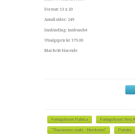
Format: 13 x 20
Antall sider: 249
Innbinding: innbundet
Utsalgspris kr 379.00
Mai Britt Hareide
Forlagshuset Publica
Forlagshuset Vest 
"Thazarenes makt - Herskeren"
Portaler