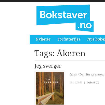
Nyheter
Forfatterfjes
Nye bøke
Tags: Åkeren
Jeg sverger
Igjen - Den første snøen. 
28.10.2025
|
Debatt (0)