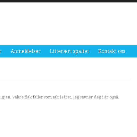
r
Anmeldelser
Litterært spaltet
Kontakt oss
Igjen. Vakre flak faller som salt i såret. Jeg savner deg i år også.