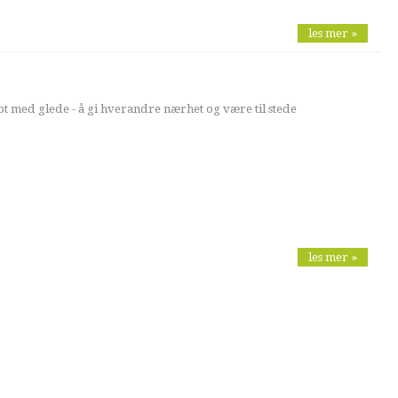
les mer »
imot med glede - å gi hverandre nærhet og være til stede
les mer »