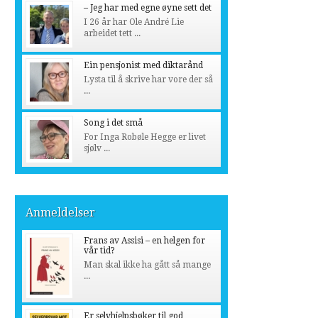
– Jeg har med egne øyne sett det
I 26 år har Ole André Lie
arbeidet tett ...
Ein pensjonist med diktarånd
Lysta til å skrive har vore der så
...
Song i det små
For Inga Robøle Hegge er livet
sjølv ...
Anmeldelser
Frans av Assisi – en helgen for
vår tid?
Man skal ikke ha gått så mange
...
Er selvhjelpsbøker til god