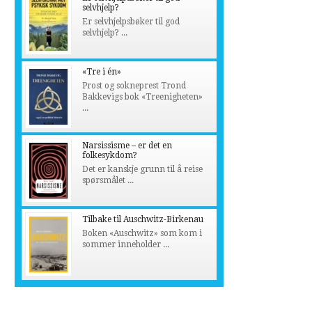
selvhjelp?
Er selvhjelpsbøker til god
selvhjelp? ...
«Tre i én»
Prost og sokneprest Trond
Bakkevigs bok «Treenigheten»
...
Narsissisme – er det en
folkesykdom?
Det er kanskje grunn til å reise
spørsmålet ...
Tilbake til Auschwitz-Birkenau
Boken «Auschwitz» som kom i
sommer inneholder ...