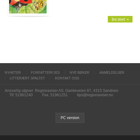
les mer »
NYHETER
FORFATTERFJES
NYE BØKER
ANMELDELSER
LITTERÆRT SPALTET
KONTAKT OSS
Ansvarlig utgiver: Regionaviser AS, Gamleveien 87, 4315 Sandnes
Tlf. 51961240
Fax. 51961251
tips@regionaviser.no
PC version