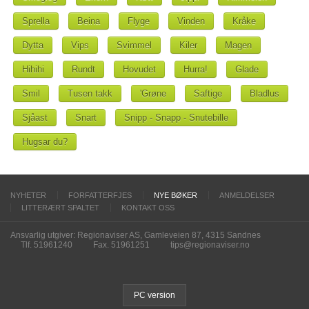
Sprella
Beina
Flyge
Vinden
Kråke
Dytta
Vips
Svimmel
Kiler
Magen
Hihihi
Rundt
Hovudet
Hurra!
Glade
Smil
Tusen takk
'Grøne
Saftige
Bladlus
Sjåast
Snart
Snipp - Snapp - Snutebille
Hugsar du?
NYHETER
FORFATTERFJES
NYE BØKER
ANMELDELSER
LITTERÆRT SPALTET
KONTAKT OSS
Ansvarlig utgiver: Regionaviser AS, Gamleveien 87, 4315 Sandnes
Tlf. 51961240
Fax. 51961251
tips@regionaviser.no
PC version