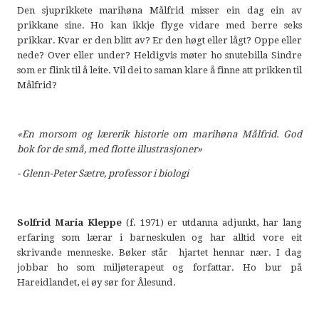
Den sjuprikkete marihøna Målfrid misser ein dag ein av
prikkane sine. Ho kan ikkje flyge vidare med berre seks
prikkar. Kvar er den blitt av? Er den høgt eller lågt? Oppe eller
nede? Over eller under? Heldigvis møter ho snutebilla Sindre
som er flink til å leite. Vil dei to saman klare å finne att prikken til
Målfrid?
«En morsom og lærerik historie om marihøna Målfrid. God
bok for de små, med flotte illustrasjoner»
-
Glenn-Peter Sætre, professor i biologi
Solfrid Maria Kleppe
(f. 1971) er utdanna adjunkt, har lang
erfaring som lærar i barneskulen og har alltid vore eit
skrivande menneske. Bøker står hjartet hennar nær. I dag
jobbar ho som miljøterapeut og forfattar. Ho bur på
Hareidlandet, ei øy sør for Ålesund.