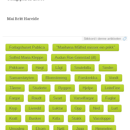
Mai Britt Hareide
Stikkord i denne artikkelen
Forlagshuset Publica
"Marihøna Målfrid misser ein prikk"
Solfrid Maria Kleppe
Audun Roe Grimstad (ill)
Prikkane
Høgt
Lågt
Snutebilla
Sindre
Samanstøyten
Blomstereng
Forskrekka
Vondt
Tårene
Studerte
Ryggen
Hjelpe
LeiteFine
Fargar
Raudt
Svart
Varselfargar
Fuglar
Kryp
Livredd
Luktar
Opp
Ned
Lurt
Kratt
Busker
Kitla
Stakk
Vassloppe
Umogleg
Ekorn
Nøtt
Jippi
Himmelen