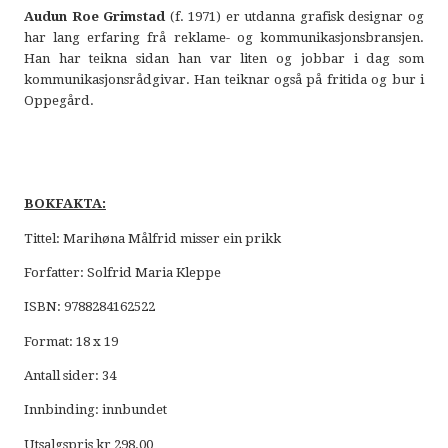
Audun Roe Grimstad
(f. 1971) er utdanna grafisk designar og
har lang erfaring frå reklame- og kommunikasjonsbransjen.
Han har teikna sidan han var liten og jobbar i dag som
kommunikasjonsrådgivar. Han teiknar også på fritida og bur i
Oppegård.
BOKFAKTA:
Tittel: Marihøna Målfrid misser ein prikk
Forfatter: Solfrid Maria Kleppe
ISBN: 9788284162522
Format: 18 x 19
Antall sider: 34
Innbinding: innbundet
Utsalgspris kr 298.00