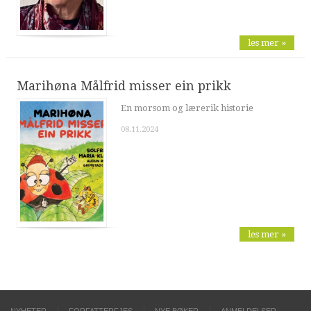
les mer »
Marihøna Målfrid misser ein prikk
En morsom og lærerik historie
08.11.2024
les mer »