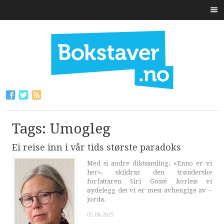
Tags: Umogleg
Ei reise inn i vår tids største paradoks
Med si andre diktsamling, «Enno er vi
her», skildrar den trønderske
forfattaren Siri Gossé korleis vi
øydelegg det vi er mest avhengige av –
jorda.
05.08.2025