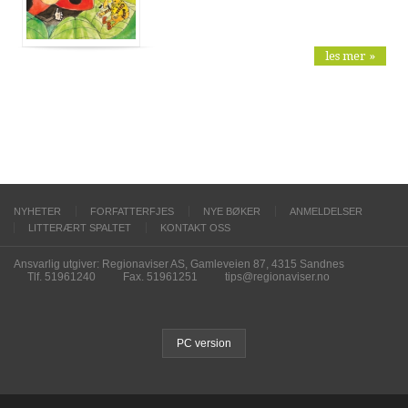
les mer »
NYHETER
FORFATTERFJES
NYE BØKER
ANMELDELSER
LITTERÆRT SPALTET
KONTAKT OSS
Ansvarlig utgiver: Regionaviser AS, Gamleveien 87, 4315 Sandnes
Tlf. 51961240
Fax. 51961251
tips@regionaviser.no
PC version