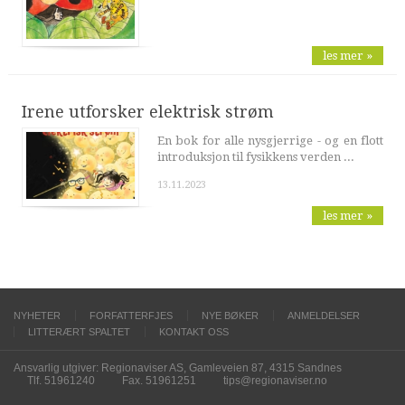
les mer »
Irene utforsker elektrisk strøm
En bok for alle nysgjerrige - og en flott
introduksjon til fysikkens verden ...
13.11.2023
les mer »
NYHETER
FORFATTERFJES
NYE BØKER
ANMELDELSER
LITTERÆRT SPALTET
KONTAKT OSS
Ansvarlig utgiver: Regionaviser AS, Gamleveien 87, 4315 Sandnes
Tlf. 51961240
Fax. 51961251
tips@regionaviser.no