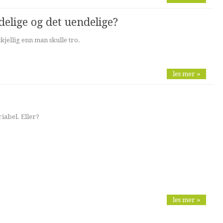
elige og det uendelige?
jellig enn man skulle tro.
les mer »
iabel. Eller?
les mer »