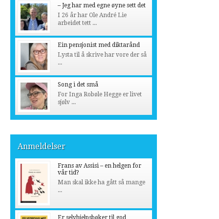
– Jeg har med egne øyne sett det
I 26 år har Ole André Lie
arbeidet tett ...
Ein pensjonist med diktarånd
Lysta til å skrive har vore der så
...
Song i det små
For Inga Robøle Hegge er livet
sjølv ...
Anmeldelser
Frans av Assisi – en helgen for
vår tid?
Man skal ikke ha gått så mange
...
Er selvhjelpsbøker til god