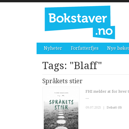
Nyheter
Forfatterfjes
Nye bøke
Tags: "Blaff"
Språkets stier
FHI melder at for hver 
...
09.07.2025
|
Debatt (0)