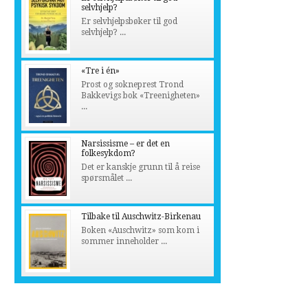
selvhjelp?
Er selvhjelpsbøker til god
selvhjelp? ...
«Tre i én»
Prost og sokneprest Trond
Bakkevigs bok «Treenigheten»
...
Narsissisme – er det en
folkesykdom?
Det er kanskje grunn til å reise
spørsmålet ...
Tilbake til Auschwitz-Birkenau
Boken «Auschwitz» som kom i
sommer inneholder ...