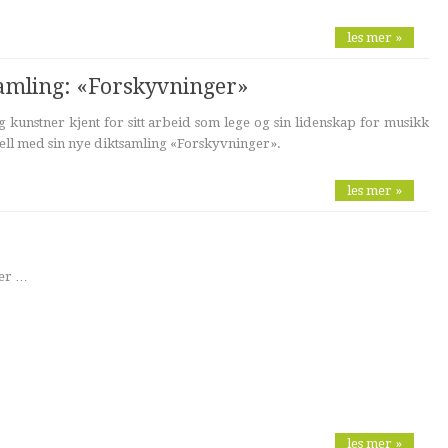
les mer »
samling: «Forskyvninger»
g kunstner kjent for sitt arbeid som lege og sin lidenskap for musikk
uell med sin nye diktsamling «Forskyvninger».
les mer »
ger …
les mer »