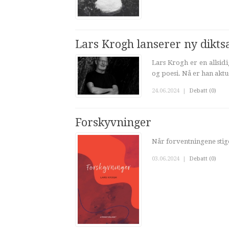
Lars Krogh lanserer ny dikt
Lars Krogh er en allsidi
og poesi. Nå er han akt
24.06.2024
|
Debatt (0)
Forskyvninger
Når forventningene sti
03.06.2024
|
Debatt (0)