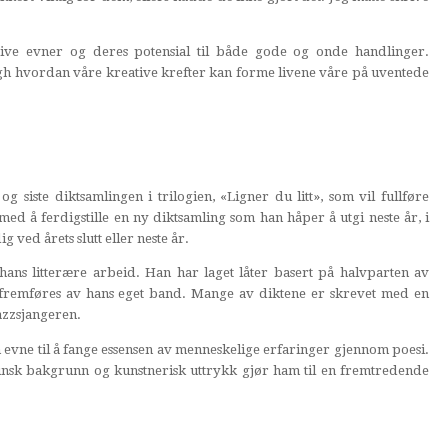
ive evner og deres potensial til både gode og onde handlinger.
h hvordan våre kreative krefter kan forme livene våre på uventede
g siste diktsamlingen i trilogien, «Ligner du litt», som vil fullføre
d å ferdigstille en ny diktsamling som han håper å utgi neste år, i
g ved årets slutt eller neste år.
ans litterære arbeid. Han har laget låter basert på halvparten av
m fremføres av hans eget band. Mange av diktene er skrevet med en
jazzsjangeren.
evne til å fange essensen av menneskelige erfaringer gjennom poesi.
insk bakgrunn og kunstnerisk uttrykk gjør ham til en fremtredende