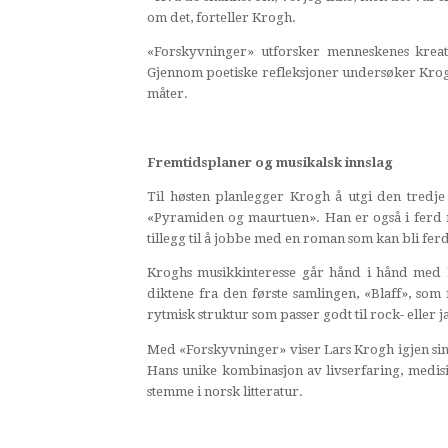
om det, forteller Krogh.
«Forskyvninger» utforsker menneskenes kreat
Gjennom poetiske refleksjoner undersøker Krog
måter.
Fremtidsplaner og musikalsk innslag
Til høsten planlegger Krogh å utgi den tredje o
«Pyramiden og maurtuen». Han er også i ferd me
tillegg til å jobbe med en roman som kan bli ferdi
Kroghs musikkinteresse går hånd i hånd med h
diktene fra den første samlingen, «Blaff», so
rytmisk struktur som passer godt til rock- eller 
Med «Forskyvninger» viser Lars Krogh igjen sin 
Hans unike kombinasjon av livserfaring, medis
stemme i norsk litteratur.