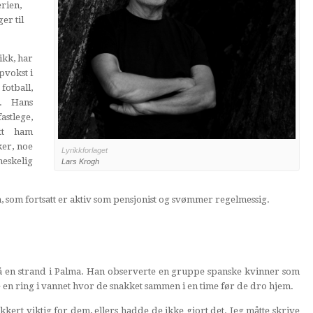
rien,
er til
ikk, har
pvokst i
fotball,
. Hans
stlege,
tt ham
ker, noe
Lyrikkforlaget
eskelig
Lars Krogh
 som fortsatt er aktiv som pensjonist og svømmer regelmessig.
på en strand i Palma. Han observerte en gruppe spanske kvinner som
en ring i vannet hvor de snakket sammen i en time før de dro hjem.
kkert viktig for dem, ellers hadde de ikke gjort det. Jeg måtte skrive