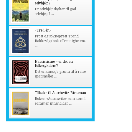
selvhjelp?
Er selvhjelpsbøker til god
selvhjelp? ...
«Tre i én»
Prost og sokneprest Trond
Bakkevigs bok «Treenigheten»
...
Narsissisme – er det en
folkesykdom?
Det er kanskje grunn til å reise
spørsmålet ...
Tilbake til Auschwitz-Birkenau
Boken «Auschwitz» som kom i
sommer inneholder ...