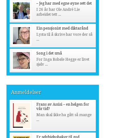
– Jeg har med egne øyne sett det
I 26 år har Ole André Lie
arbeidet tett ...
Ein pensjonist med diktarånd
Lysta til å skrive har vore der så
...
Song i det små
For Inga Robøle Hegge er livet
sjølv ...
Anmeldelser
Frans av Assisi – en helgen for
vår tid?
Man skal ikke ha gått så mange
...
Er selvhjelpsbøker til god