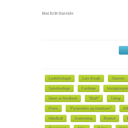
Mai Britt Hareide
Lyrikkforlaget
Lars Krogh
Stavern
Sykehuslege
Fastlege
Immigrasjon
Dønn ai Nordland
"Blaff"
Trilogi
Poesi
"Pyramiden og maurtuen"
Ar
Håndball
Svømming
Beriket