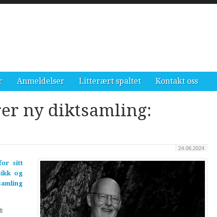
r
Anmeldelser
Litterært spaltet
Kontakt oss
er ny diktsamling:
24.06.2024
or sitt
sikk og
samling
t