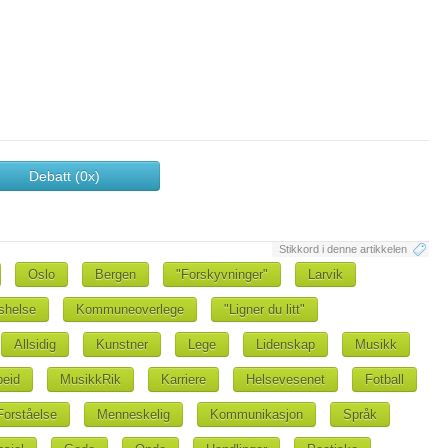
Debatt (0x)
Stikkord i denne artikkelen
Oslo
Bergen
"Forskyvninger"
Larvik
shelse
Kommuneoverlege
"Ligner du litt"
Allsidig
Kunstner
Lege
Lidenskap
Musikk
beid
MusikkRik
Karriere
Helsevesenet
Fotball
Forståelse
Menneskelig
Kommunikasjon
Språk