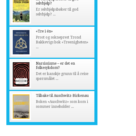
selvhjelp?
Er selvhjelpsbøker til god
selvhjelp? ...
«Tre i én»
Prost og sokneprest Trond
Bakkevigs bok «Treenigheten»
...
Narsissisme – er det en
folkesykdom?
Det er kanskje grunn til å reise
spørsmålet ...
Tilbake til Auschwitz-Birkenau
Boken «Auschwitz» som kom i
sommer inneholder ...