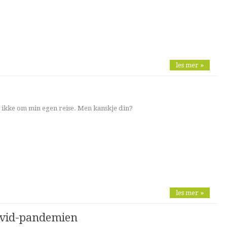
les mer »
 ikke om min egen reise. Men kanskje din?
les mer »
ovid-pandemien