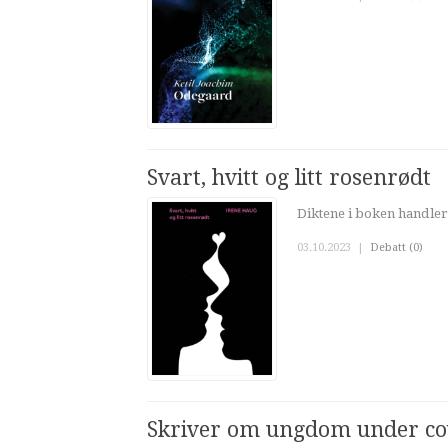
Svart, hvitt og litt rosenrødt
Diktene i boken handler
03.10.2023
|
Debatt (0)
Skriver om ungdom under c