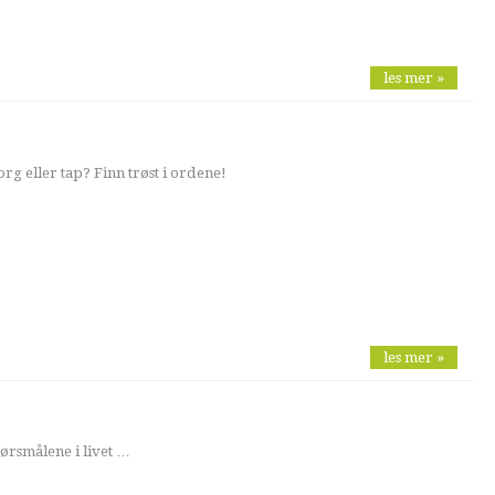
les mer »
rg eller tap? Finn trøst i ordene!
les mer »
pørsmålene i livet …