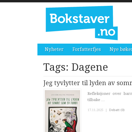
Nyheter
Forfatterfjes
Nye bøke
Tags: Dagene
Jeg tyvlytter til lyden av som
Refleksjoner over bar
tilbake …
17.11.2025
|
Debatt (0)