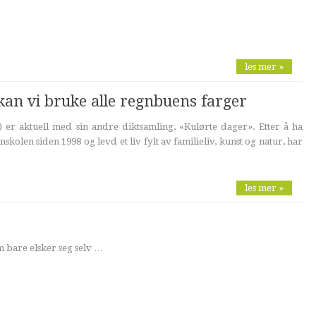
les mer »
 kan vi bruke alle regnbuens farger
 er aktuell med sin andre diktsamling, «Kulørte dager». Etter å ha
skolen siden 1998 og levd et liv fylt av familieliv, kunst og natur, har
les mer »
 bare elsker seg selv …