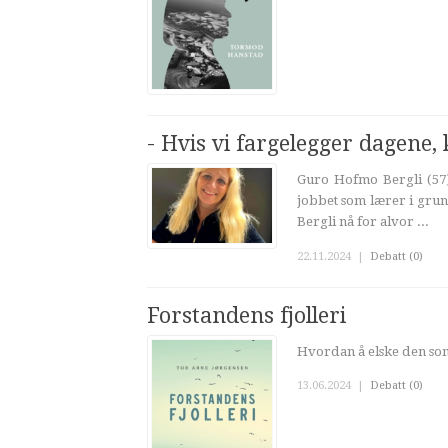
- Hvis vi fargelegger dagene,
Guro Hofmo Bergli (57)
jobbet som lærer i grunn
Bergli nå for alvor ...
22.11.2024
|
Debatt (0)
Forstandens fjolleri
Hvordan å elske den som
13.06.2024
|
Debatt (0)