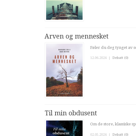
Arven og mennesket
Føler du deg tynget av so
12.06.2024
|
Debatt (0)
Til min obdusent
Om de store, klassiske s
02.05.2024
|
Debatt (0)