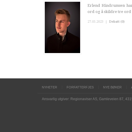
Erlend Hindrumsen har 
ord og å skildre tre ord
27.03.2023
|
Debatt (0)
NYHETER
FORFATTERFJES
NYE BØKER
Ansvarlig utgiver: Regionaviser AS, Gamleveien 87, 43