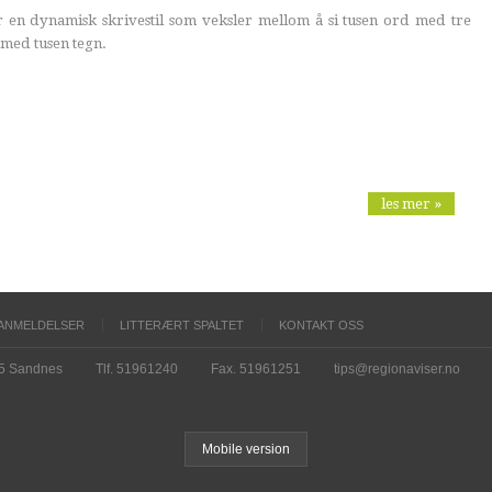
en dynamisk skrivestil som veksler mellom å si tusen ord med tre
 med tusen tegn.
les mer »
ANMELDELSER
LITTERÆRT SPALTET
KONTAKT OSS
15 Sandnes
Tlf. 51961240
Fax. 51961251
tips@regionaviser.no
Mobile version