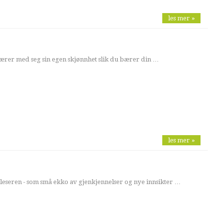
les mer »
ærer med seg sin egen skjønnhet slik du bærer din …
les mer »
 leseren - som små ekko av gjenkjennelser og nye innsikter …