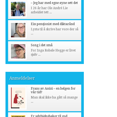
– Jeg har med egne øyne sett det
I 26 år har Ole André Lie
arbeidet tett ...
Ein pensjonist med diktarånd
Lysta til å skrive har vore der så
...
Song i det små
For Inga Robøle Hegge er livet
sjølv ...
Anmeldelser
Frans av Assisi – en helgen for
vår tid?
Man skal ikke ha gått så mange
...
Er selvhjelpsbøker til god