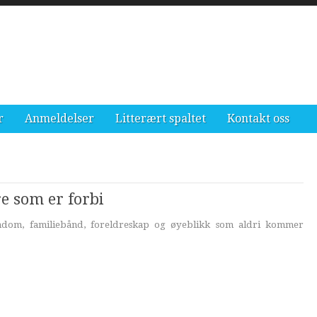
r
Anmeldelser
Litterært spaltet
Kontakt oss
re som er forbi
ndom, familiebånd, foreldreskap og øyeblikk som aldri kommer