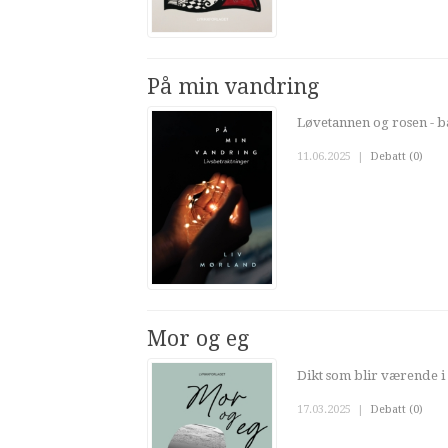
På min vandring
Løvetannen og rosen - b
11.06.2025
|
Debatt (0)
Mor og eg
Dikt som blir værende i
17.03.2025
|
Debatt (0)