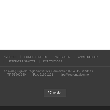
NYHETER
FORFATTERFJES
NYE BØKER
ANMELDELSER
LITTERÆRT SPALTET
KONTAKT OSS
Ansvarlig utgiver: Regionaviser AS, Gamleveien 87, 4315 Sandnes
Tlf. 51961240
Fax. 51961251
tips@regionaviser.no
PC version