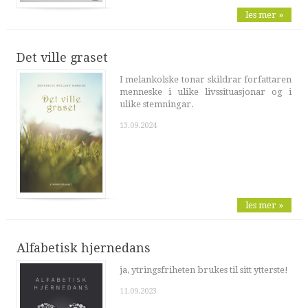
les mer »
Det ville graset
I melankolske tonar skildrar forfattaren
menneske i ulike livssituasjonar og i
ulike stemningar.
13.09.2024
les mer »
Alfabetisk hjernedans
ja, ytringsfriheten brukes til sitt ytterste!
11.09.2023