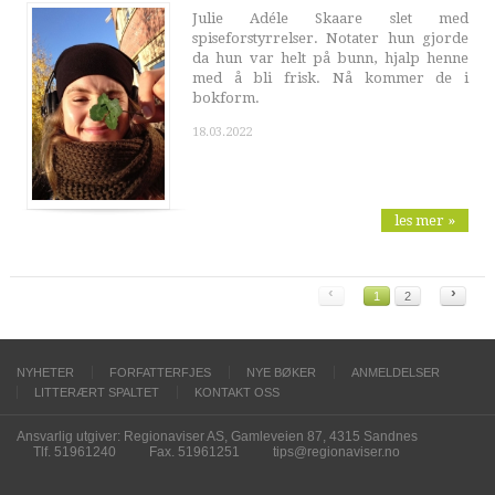
Julie Adéle Skaare slet med
spiseforstyrrelser. Notater hun gjorde
da hun var helt på bunn, hjalp henne
med å bli frisk. Nå kommer de i
bokform.
18.03.2022
les mer »
‹
›
1
2
NYHETER
FORFATTERFJES
NYE BØKER
ANMELDELSER
LITTERÆRT SPALTET
KONTAKT OSS
Ansvarlig utgiver: Regionaviser AS, Gamleveien 87, 4315 Sandnes
Tlf. 51961240
Fax. 51961251
tips@regionaviser.no