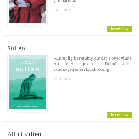
pannacotta.
24.10.2022
les mer »
Sulten
«En ærlig beretning om det å overvinne
sitt "andre jeg".» - Daimi Akin,
landslagstrener, kickboksing
25.04.2022
les mer »
Alltid sulten