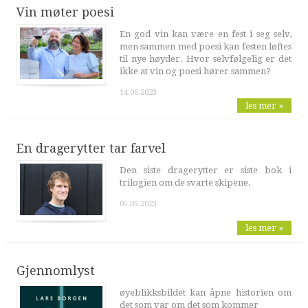
Vin møter poesi
En god vin kan være en fest i seg selv,
men sammen med poesi kan festen løftes
til nye høyder. Hvor selvfølgelig er det
ikke at vin og poesi hører sammen?
14.06.2023
les mer »
En dragerytter tar farvel
Den siste dragerytter er siste bok i
trilogien om de svarte skipene.
05.05.2023
les mer »
Gjennomlyst
øyeblikksbildet kan åpne historien om
det som var om det som kommer