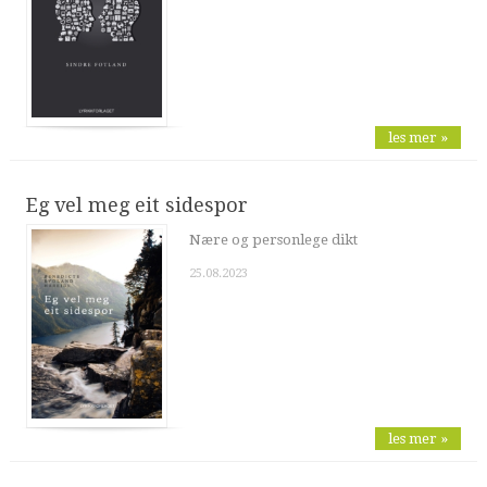
les mer »
Eg vel meg eit sidespor
Nære og personlege dikt
25.08.2023
les mer »