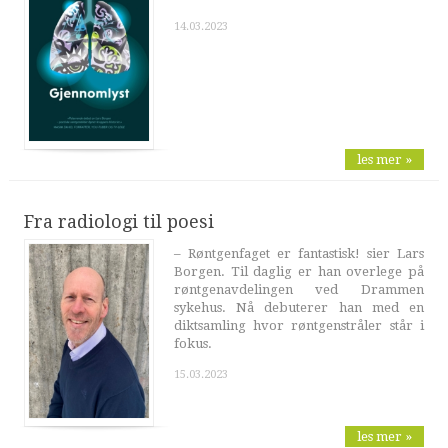
14.03.2023
les mer »
Fra radiologi til poesi
– Røntgenfaget er fantastisk! sier Lars
Borgen. Til daglig er han overlege på
røntgenavdelingen ved Drammen
sykehus. Nå debuterer han med en
diktsamling hvor røntgenstråler står i
fokus.
15.03.2023
les mer »