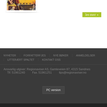
les mer »
NYHETER
FORFATTERFJES
NYE BØKER
ANMELDELSER
LITTERÆRT SPALTET
KONTAKT OSS
Ansvarlig utgiver: Regionaviser AS, Gamleveien 87, 4315 Sandnes
Tlf. 51961240
Fax. 51961251
tips@regionaviser.no
PC version