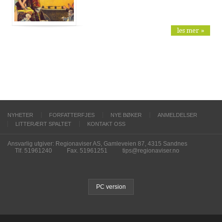
les mer »
NYHETER
FORFATTERFJES
NYE BØKER
ANMELDELSER
LITTERÆRT SPALTET
KONTAKT OSS
Ansvarlig utgiver: Regionaviser AS, Gamleveien 87, 4315 Sandnes
Tlf. 51961240
Fax. 51961251
tips@regionaviser.no
PC version