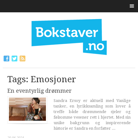
Tags: Emosjoner
En eventyrlig drømmer
Sandra Ersoy er aktuell med Vanlige
tanker, en lyrikksamling som lover å
treffe både drømmende sjeler og
følsomme vesener rett i hjertet. Med sin
unike bakgrunn og inspirerende
historie er Sandra en forfatter ...
20.06.2024