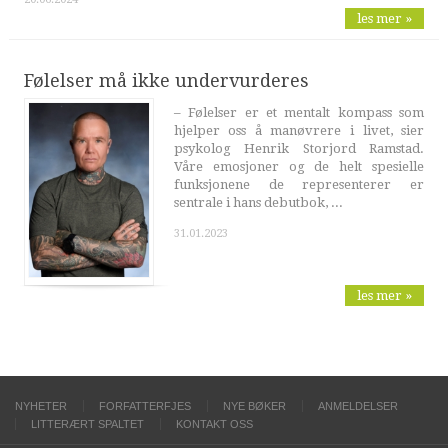
les mer »
Følelser må ikke undervurderes
– Følelser er et mentalt kompass som
hjelper oss å manøvrere i livet, sier
psykolog Henrik Storjord Ramstad.
Våre emosjoner og de helt spesielle
funksjonene de representerer er
sentrale i hans debutbok, ...
31.01.2023
les mer »
NYHETER
FORFATTERFJES
NYE BØKER
ANMELDELSER
LITTERÆRT SPALTET
KONTAKT OSS