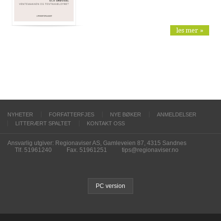
les mer »
NYHETER
FORFATTERFJES
NYE BØKER
ANMELDELSER
LITTERÆRT SPALTET
KONTAKT OSS
Ansvarlig utgiver: Regionaviser AS, Gamleveien 87, 4315 Sandnes
Tlf. 51961240
Fax. 51961251
tips@regionaviser.no
PC version