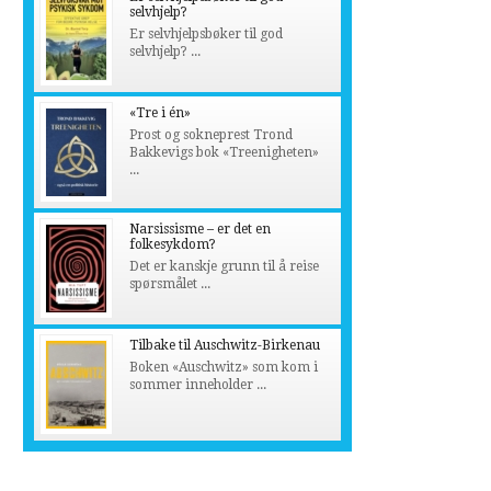
selvhjelp?
Er selvhjelpsbøker til god
selvhjelp? ...
«Tre i én»
Prost og sokneprest Trond
Bakkevigs bok «Treenigheten»
...
Narsissisme – er det en
folkesykdom?
Det er kanskje grunn til å reise
spørsmålet ...
Tilbake til Auschwitz-Birkenau
Boken «Auschwitz» som kom i
sommer inneholder ...