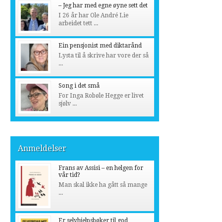
– Jeg har med egne øyne sett det
I 26 år har Ole André Lie
arbeidet tett ...
Ein pensjonist med diktarånd
Lysta til å skrive har vore der så
...
Song i det små
For Inga Robøle Hegge er livet
sjølv ...
Anmeldelser
Frans av Assisi – en helgen for
vår tid?
Man skal ikke ha gått så mange
...
Er selvhjelpsbøker til god