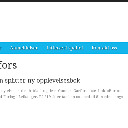
r
Anmeldelser
Litterært spaltet
Kontakt oss
fors
 splitter ny opplevelsesbok
nytelse er det å bla i og lese Gunnar Garfors siste bok «Bortom
ld Forlag i Leikanger. På 319 sider tar han oss med til 81 steder langs