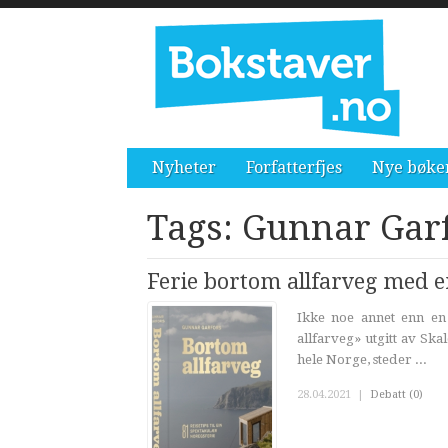
Nyheter
Forfatterfjes
Nye bøke
Tags: Gunnar Gar
Ferie bortom allfarveg med en
Ikke noe annet enn en 
allfarveg» utgitt av Ska
hele Norge, steder ...
28.04.2021
|
Debatt (0)