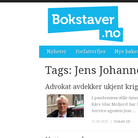
Nyheter
Forfatterfjes
Nye bøke
Tags: Jens Johan
Advokat avdekker ukjent krig
I pandemiens stille tim
Kåre Idar Moljord har b
Service-agenten Jens ...
15.08.2025
|
Debatt (0)