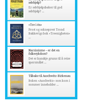
selvhjelp?
Er selvhjelpsbøker til god
selvhjelp? ...
«Tre i én»
Prost og sokneprest Trond
Bakkevigs bok «Treenigheten»
...
Narsissisme – er det en
folkesykdom?
Det er kanskje grunn til å reise
spørsmålet ...
Tilbake til Auschwitz-Birkenau
Boken «Auschwitz» som kom i
sommer inneholder ...