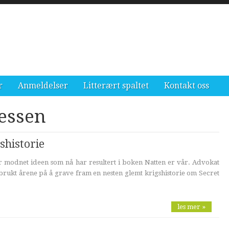
r
Anmeldelser
Litterært spaltet
Kontakt oss
nessen
shistorie
er modnet ideen som nå har resultert i boken Natten er vår. Advokat
rukt årene på å grave fram en nesten glemt krigshistorie om Secret
les mer »