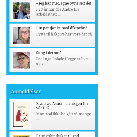
– Jeg har med egne øyne sett det
I 26 år har Ole André Lie
arbeidet tett ...
Ein pensjonist med diktarånd
Lysta til å skrive har vore der så
...
Song i det små
For Inga Robøle Hegge er livet
sjølv ...
Anmeldelser
Frans av Assisi – en helgen for
vår tid?
Man skal ikke ha gått så mange
...
Er selvhjelpsbøker til god