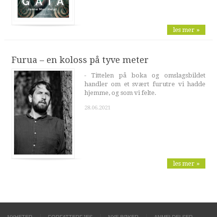
les mer »
Furua – en koloss på tyve meter
- Tittelen på boka og omslagsbildet
handler om et svært furutre vi hadde
hjemme, og som vi felte.
28.06.2021
les mer »