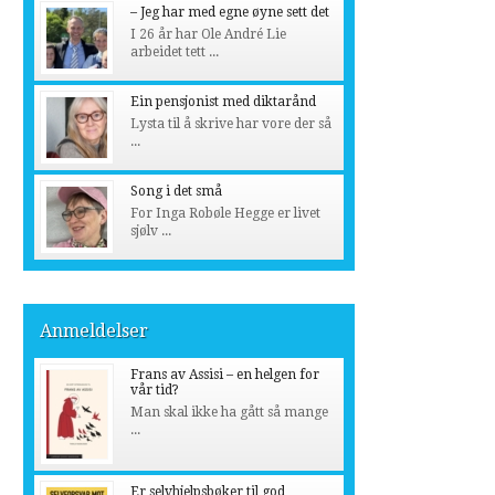
– Jeg har med egne øyne sett det
I 26 år har Ole André Lie
arbeidet tett ...
Ein pensjonist med diktarånd
Lysta til å skrive har vore der så
...
Song i det små
For Inga Robøle Hegge er livet
sjølv ...
Anmeldelser
Frans av Assisi – en helgen for
vår tid?
Man skal ikke ha gått så mange
...
Er selvhjelpsbøker til god