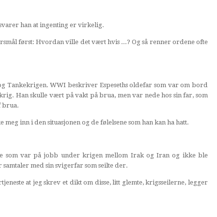
varer han at ingenting er virkelig.
smål først: Hvordan ville det vært hvis ...? Og så renner ordene ofte
I og Tankekrigen. WWI beskriver Espeseths oldefar som var om bord
rig. Han skulle vært på vakt på brua, men var nede hos sin far, som
f brua.
e meg inn i den situasjonen og de følelsene som han kan ha hatt.
e som var på jobb under krigen mellom Irak og Iran og ikke ble
er samtaler med sin svigerfar som seilte der.
tjeneste at jeg skrev et dikt om disse, litt glemte, krigsseilerne, legger