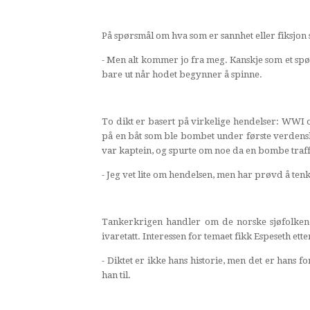
På spørsmål om hva som er sannhet eller fiksjon s
- Men alt kommer jo fra meg. Kanskje som et spør
bare ut når hodet begynner å spinne.
To dikt er basert på virkelige hendelser: WW
på en båt som ble bombet under første verdensk
var kaptein, og spurte om noe da en bombe traf
- Jeg vet lite om hendelsen, men har prøvd å tenk
Tankerkrigen handler om de norske sjøfolken
ivaretatt. Interessen for temaet fikk Espeseth ett
- Diktet er ikke hans historie, men det er hans for
han til.