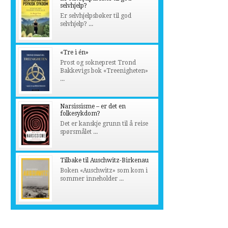
selvhjelp?
Er selvhjelpsbøker til god
selvhjelp? ...
«Tre i én»
Prost og sokneprest Trond
Bakkevigs bok «Treenigheten»
...
Narsissisme – er det en
folkesykdom?
Det er kanskje grunn til å reise
spørsmålet ...
Tilbake til Auschwitz-Birkenau
Boken «Auschwitz» som kom i
sommer inneholder ...