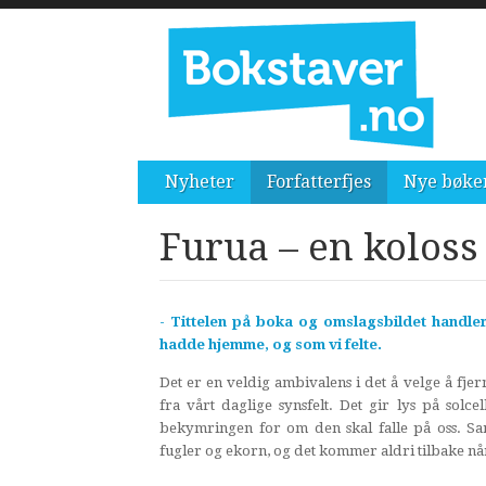
Nyheter
Forfatterfjes
Nye bøke
Furua – en koloss
- Tittelen på boka og omslagsbildet handler
hadde hjemme, og som vi felte.
Det er en veldig ambivalens i det å velge å fjer
fra vårt daglige synsfelt. Det gir lys på solce
bekymringen for om den skal falle på oss. Sam
fugler og ekorn, og det kommer aldri tilbake når 