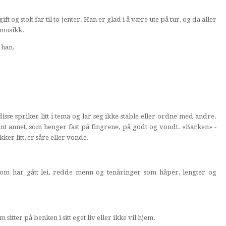
ft og stolt far til to jenter. Han er glad i å være ute på tur, og da aller
 musikk.
r han.
 disse spriker litt i tema og lar seg ikke stable eller ordne med andre.
blant annet, som henger fast på fingrene, på godt og vondt. «Barken» -
ker litt, er såre eller vonde.
som har gått lei, redde menn og tenåringer som håper, lengter og
sitter på benken i sitt eget liv eller ikke vil hjem.