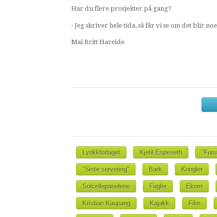
Har du flere prosjekter på gang?
- Jeg skriver hele tida, så får vi se om det blir no
Mai Britt Hareide
Lyrikkforlaget
Kjetil Espeseth
"Furu
"Siste servering"
Bark
Kongler
Solcellepanelene
Fugler
Ekorn
Kristian Kaupang
Kajakk
Film