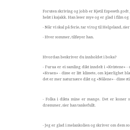
Foruten skriving og jobb er Kjetil Espeseth godt gi
helst i kajakk. Han leser mye og er glad i film og
- Når vi skal på ferie, tar vi tog til Helgeland, sie
- Hver sommer, tilføyer han.
Hvordan beskriver du innholdet i boka?
- Furua er ei samling dikt inndelt i «Kvistene» -
«Kvaen» - disse er litt klissete, om kjærlighet 
det er mer naturnære dikt og «Nålene» - disse stik
- Folka i dikta mine er mange. Det er koner 
drømmer, sier han tankefullt.
- Jeg er glad i melankolien og skriver om dem som 