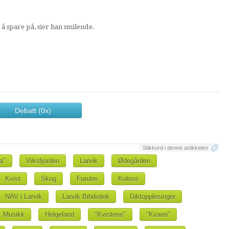
e å spare på, sier han smilende.
Debatt (0x)
Stikkord i denne artikkelen
a"
Viksfjorden
Larvik
Ødegården
Kvist
Skog
Furutre
Koloss
NAV i Larvik
Larvik Bibiliotek
Diktopplesinger
Musikk
Helgeland
"Kvistene"
"Kvaen"