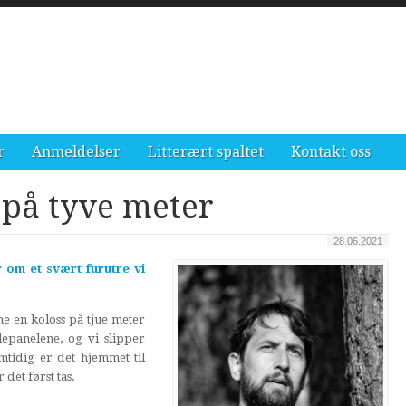
r
Anmeldelser
Litterært spaltet
Kontakt oss
 på tyve meter
28.06.2021
 om et svært furutre vi
ne en koloss på tjue meter
llepanelene, og vi slipper
tidig er det hjemmet til
det først tas.