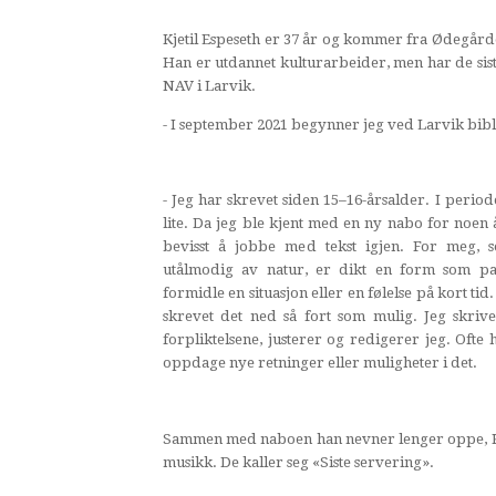
Kjetil Espeseth er 37 år og kommer fra Ødegårde
Han er utdannet kulturarbeider, men har de sist
NAV i Larvik.
- I september 2021 begynner jeg ved Larvik bibli
- Jeg har skrevet siden 15–16-årsalder. I perio
lite. Da jeg ble kjent med en ny nabo for noen 
bevisst å jobbe med tekst igjen. For meg,
utålmodig av natur, er dikt en form som pa
formidle en situasjon eller en følelse på kort ti
skrevet det ned så fort som mulig. Jeg skrive
forpliktelsene, justerer og redigerer jeg. Ofte 
oppdage nye retninger eller muligheter i det.
Sammen med naboen han nevner lenger oppe, Kr
musikk. De kaller seg «Siste servering».