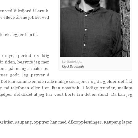
n ved Viksfjord i Larvik.
e elleve årene jobbet ved
otek, legger han til.
der mye, i perioder veldig
år siden, begynte jeg mer
Lyrikkforlaget
Kjetil Espeseth
 som på mange måter er
sser godt. Jeg prøver å
d. Det kan komme en idé i alle mulige situasjoner og da gjelder det å få
r på telefonen eller i en liten notatbok. I ledige stunder, mellom
hjelper det diktet at jeg har vært borte fra det en stund. Da kan jeg
istian Kaupang, opptrer han med diktopplesninger. Kaupang lager