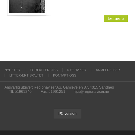
les mer »
NYHETER
FORFATTERFJES
NYE BØKER
ANMELDELSER
LITTERÆRT SPALTET
KONTAKT OSS
Ansvarlig utgiver: Regionaviser AS, Gamleveien 87, 4315 Sandnes
Tlf. 51961240
Fax. 51961251
tips@regionaviser.no
PC version