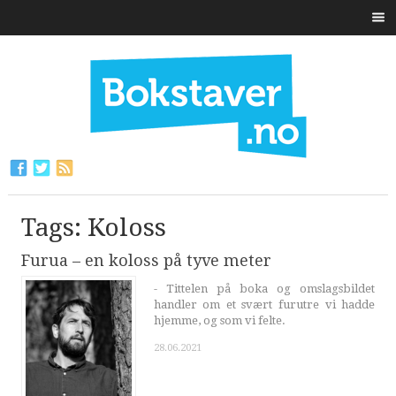
Tags: Koloss
Furua – en koloss på tyve meter
- Tittelen på boka og omslagsbildet
handler om et svært furutre vi hadde
hjemme, og som vi felte.
28.06.2021