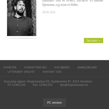
handler om et svært furutre vi hadde
hjemme, og som vi felte.
28.06.2021
les mer »
NYHETER
FORFATTERFJES
NYE BØKER
ANMELDELSER
LITTERÆRT SPALTET
KONTAKT OSS
Ansvarlig utgiver: Regionaviser AS, Gamleveien 87, 4315 Sandnes
Tlf. 51961240
Fax. 51961251
tips@regionaviser.no
PC version