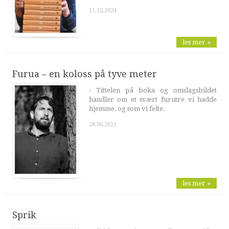
11.12.2024
les mer »
Furua – en koloss på tyve meter
- Tittelen på boka og omslagsbildet
handler om et svært furutre vi hadde
hjemme, og som vi felte.
28.06.2021
les mer »
Sprik