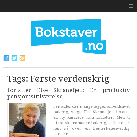
Tags: Første verdenskrig
Forfatter Else Skranefjell: En produktiv
pensjonisttilværelse
I en alder der mange legger arbeidslivet
bak seg, valgte Else Skranefjell å starte
en ny karriere som forfatter. Med ti
historiske romaner bak seg, reflekterer
hun nå over en bemerkelsesverdig
litterær ...