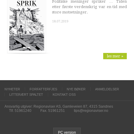
Politiske meninger spriker … Tiden
etter første verdenskrig var en tid med
store motsetninger.
18.07.2019
les mer »
NYHETER
FORFATTERFJES
NYE BØKER
ANMELDELSER
LITTERÆRT SPALTET
KONTAKT OSS
Ansvarlig utgiver: Regionaviser AS, Gamleveien 87, 4315 Sandnes
Tlf. 51961240
Fax. 51961251
tips@regionaviser.no
PC version