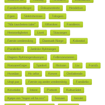
Familiefortellinger
Dokumenterte
Hendelser
Egen
Slektshistorie
Trilogien
"Når tausheten taler"
Utforsker
Familiens
Hemmeligheter
Livet
Stavanger
Første verdenskrig
Danmark-Norge
Kolonitid
Paralleller
Jødiske flyktninger
Dagens flyktningesituasjon
Fellesnevneren
RomanerGripe
Spinkel
Historie
Liv
Forstå
Hvordan
Hv orfor
Krever
Omfattende
Ungt par
Første og andre verdenskrig
Familieliv
Krisetider
Intimt
Portrett
Kulturrådet
Kjøpe inn "Ingen vil ha oss"
Temaer
Innsikt