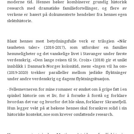
moderne tid. Hennes bøker kombinerer grundig historisk
research med dramatiske familiefortellinger, og flere av
verkene er basert på dokumenterte hendelser fra hennes egen
slektshistorie.
Blant hennes mest betydningsfulle verk er trilogien «Når
tausheten taler» (2016-2017), som utforsker en families
hemmeligheter og det vanskelige livet i Stavanger under første
verdenskrig. «Den lange reisen til St. Croix» (2018) gir et unikt
innblikk i Danmark-Norges kolonitid, mens «Ingen vil ha oss»
(2019-2020) trekker paralleller mellom jødiske flyktninger
under andre verdenskrig og dagens flyktningsituasjon.
- Fellesnevneren for mine romaner er ønsket om å gripe fatt i en
spinkel historie om et liv, for å forsøke å forstå og forklare
hvordan det var og hvorfor det ble sånn, forklarer Skranefjell.
Hun legger vekt på at bøkene hennes skal forankres solid i sin
historiske kontekst, noe som krever omfattende research.