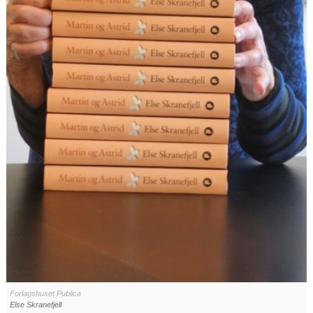
Forlagshuset Publica
Else Skranefjell