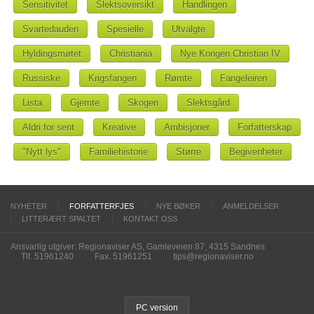
Sensitivitet
Slektsoversikt
Handlingen
Svartedauden
Spesielle
Utvalgte
Hyldingsmøtet
Christiania
Nye Kongen Christian IV
Russiske
Krigsfangen
Rømte
Fangeleiren
Lista
Gjemte
Skogen
Slektsgård
Aldri for sent
Kreative
Ambisjoner
Forfatterskap
"Nytt lys"
Familiehistorie
Større
Begivenheter
NYHETER
FORFATTERFJES
NYE BØKER
ANMELDELSER
LITTERÆRT SPALTET
KONTAKT OSS
Ansvarlig utgiver: Regionaviser AS, Gamleveien 87, 4315 Sandnes
Tlf. 51961240
Fax. 51961251
tips@regionaviser.no
PC version