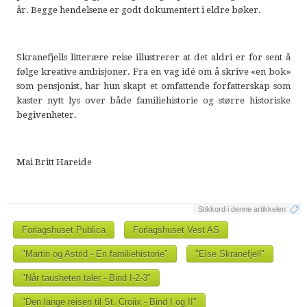
år. Begge hendelsene er godt dokumentert i eldre bøker.
Skranefjells litterære reise illustrerer at det aldri er for sent å
følge kreative ambisjoner. Fra en vag idé om å skrive «en bok»
som pensjonist, har hun skapt et omfattende forfatterskap som
kaster nytt lys over både familiehistorie og større historiske
begivenheter.
Mai Britt Hareide
Stikkord i denne artikkelen
Forlagshuset Publica
Forlagshuset Vest AS
"Martin og Astrid - En familiehistorie"
"Else Skranefjell"
"Når tausheten taler - Bind I-2-3"
"Den lange reisen til St. Croiix - Bind I og II"