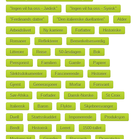
"Ingen vil ha oss - Jødisk"
"Ingen vil ha oss - Syrisk"
"Ferdinands datter"
"Den italienske duellanten"
Alder
Arbeidslivet
Ny karriere
Forfatter
Historiske
Romaner
Reflekterer
Bemerkelsesverdig
Litterær
Reise
50-årsdagen
Bok
Pensjonist
Familien
Gamle
Papirer
Slektsdokumenter
Fascinerende
Historier
Gjemt
Generasjoner
Morfar
Forsvant
Sør-Afrika
Forfader
Dansk-Norske
St Croix
Italiensk
Baron
Flykte
Skjebnesvanger
Duell
Startsskuddet
Imponerende
Produksjon
Bredt
Historisk
Lerret
1500-tallet
Moderne tid
Grundig
Research
Dramatiske