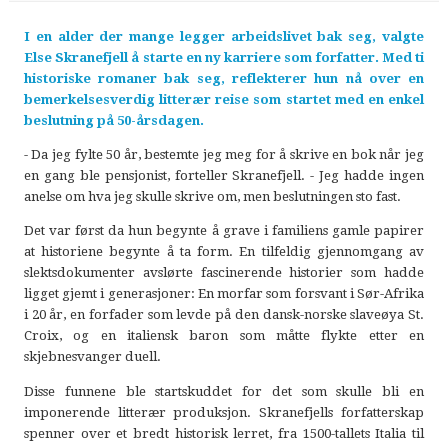
I en alder der mange legger arbeidslivet bak seg, valgte
Else Skranefjell å starte en ny karriere som forfatter. Med ti
historiske romaner bak seg, reflekterer hun nå over en
bemerkelsesverdig litterær reise som startet med en enkel
beslutning på 50-årsdagen.
- Da jeg fylte 50 år, bestemte jeg meg for å skrive en bok når jeg
en gang ble pensjonist, forteller Skranefjell. - Jeg hadde ingen
anelse om hva jeg skulle skrive om, men beslutningen sto fast.
Det var først da hun begynte å grave i familiens gamle papirer
at historiene begynte å ta form. En tilfeldig gjennomgang av
slektsdokumenter avslørte fascinerende historier som hadde
ligget gjemt i generasjoner: En morfar som forsvant i Sør-Afrika
i 20 år, en forfader som levde på den dansk-norske slaveøya St.
Croix, og en italiensk baron som måtte flykte etter en
skjebnesvanger duell.
Disse funnene ble startskuddet for det som skulle bli en
imponerende litterær produksjon. Skranefjells forfatterskap
spenner over et bredt historisk lerret, fra 1500-tallets Italia til