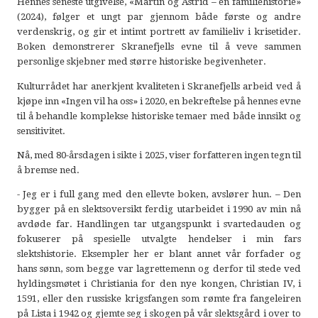
Hennes seneste utgivelse, «Martin og Astrid – en familiehistorie»
(2024), følger et ungt par gjennom både første og andre
verdenskrig, og gir et intimt portrett av familieliv i krisetider.
Boken demonstrerer Skranefjells evne til å veve sammen
personlige skjebner med større historiske begivenheter.
Kulturrådet har anerkjent kvaliteten i Skranefjells arbeid ved å
kjøpe inn «Ingen vil ha oss» i 2020, en bekreftelse på hennes evne
til å behandle komplekse historiske temaer med både innsikt og
sensitivitet.
Nå, med 80-årsdagen i sikte i 2025, viser forfatteren ingen tegn til
å bremse ned.
- Jeg er i full gang med den ellevte boken, avslører hun. – Den
bygger på en slektsoversikt ferdig utarbeidet i 1990 av min nå
avdøde far. Handlingen tar utgangspunkt i svartedauden og
fokuserer på spesielle utvalgte hendelser i min fars
slektshistorie. Eksempler her er blant annet vår forfader og
hans sønn, som begge var lagrettemenn og derfor til stede ved
hyldingsmøtet i Christiania for den nye kongen, Christian IV, i
1591, eller den russiske krigsfangen som rømte fra fangeleiren
på Lista i 1942 og gjemte seg i skogen på vår slektsgård i over to