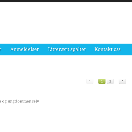
r
Anmeldelser
Litterært spaltet
Kontakt oss
‹
›
1
2
ere og ungdommen selv