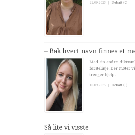
22.09.2025
|
Debatt (0)
– Bak hvert navn finnes et 
Med sin andre diktsaml
førstelinje. Der møter 
trenger hjelp.
18.09.2025
|
Debatt (0)
Så lite vi visste