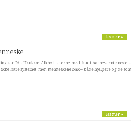
les mer »
menneske
ing tar Ida Haukaas Alkholt leserne med inn i barneverntjenestens
vi ikke bare systemet, men menneskene bak – både hjelpere og de som
les mer »