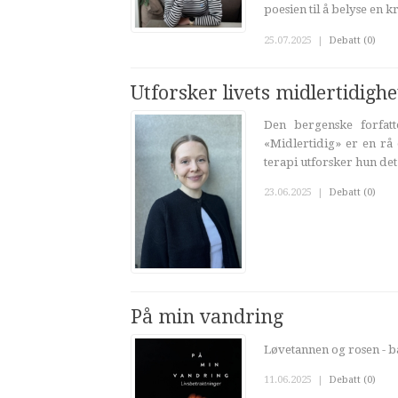
poesien til å belyse en k
25.07.2025
|
Debatt (0)
Utforsker livets midlertidighe
Den bergenske forfatt
«Midlertidig» er en rå
terapi utforsker hun det
23.06.2025
|
Debatt (0)
På min vandring
Løvetannen og rosen - b
11.06.2025
|
Debatt (0)