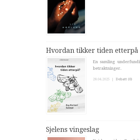
Hvordan tikker tiden etterpå
En samling underfundi
betraktninger.
28.04.2025
|
Debatt (0)
Sjelens vingeslag