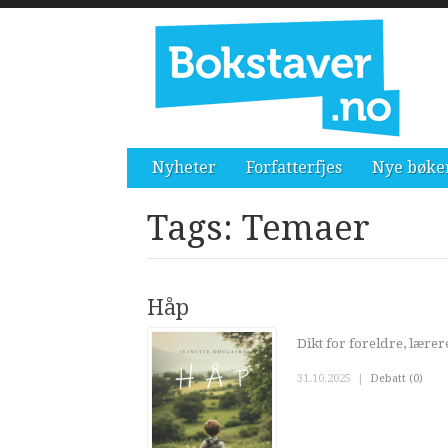
Nyheter
Forfatterfjes
Nye bøke
Tags: Temaer
Håp
Dikt for foreldre, lær
31.10.2025
|
Debatt (0)