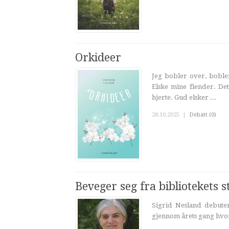
Orkideer
Jeg bobler over, bobler
Elske mine fiender. Det
hjerte. Gud elsker ...
28.10.2025
|
Debatt (0)
Beveger seg fra bibliotekets s
Sigrid Nesland debute
gjennom årets gang hvor