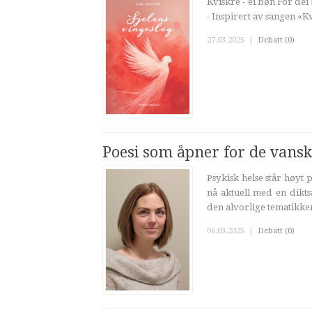
Kviskre - ei bøn For dei
- Inspirert av sangen «
27.03.2025
|
Debatt (0)
Poesi som åpner for de vansk
Psykisk helse står høyt
nå aktuell med en dikts
den alvorlige tematikken
06.03.2025
|
Debatt (0)