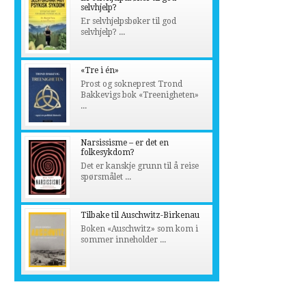
selvhjelp?
Er selvhjelpsbøker til god
selvhjelp? ...
«Tre i én»
Prost og sokneprest Trond
Bakkevigs bok «Treenigheten»
...
Narsissisme – er det en
folkesykdom?
Det er kanskje grunn til å reise
spørsmålet ...
Tilbake til Auschwitz-Birkenau
Boken «Auschwitz» som kom i
sommer inneholder ...