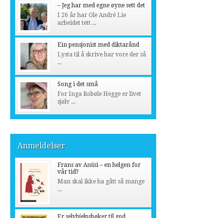
– Jeg har med egne øyne sett det
I 26 år har Ole André Lie
arbeidet tett ...
Ein pensjonist med diktarånd
Lysta til å skrive har vore der så
...
Song i det små
For Inga Robøle Hegge er livet
sjølv ...
Anmeldelser
Frans av Assisi – en helgen for
vår tid?
Man skal ikke ha gått så mange
...
Er selvhjelpsbøker til god