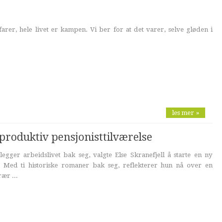
arer, hele livet er kampen. Vi ber for at det varer, selve gløden i
les mer »
 produktiv pensjonisttilværelse
egger arbeidslivet bak seg, valgte Else Skranefjell å starte en ny
. Med ti historiske romaner bak seg, reflekterer hun nå over en
ær ...