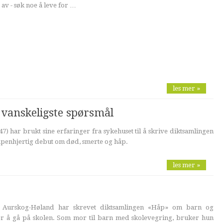
 av - søk noe å leve for …
les mer »
 vanskeligste spørsmål
7) har brukt sine erfaringer fra sykehuset til å skrive diktsamlingen
 åpenhjertig debut om død, smerte og håp.
les mer »
a Aurskog-Høland har skrevet diktsamlingen «Håp» om barn og
r å gå på skolen. Som mor til barn med skolevegring, bruker hun