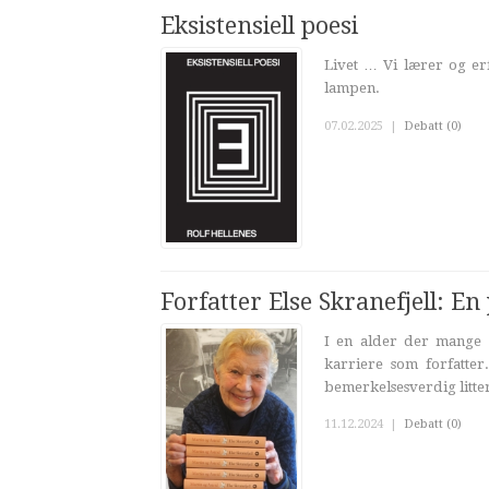
Eksistensiell poesi
Livet … Vi lærer og erf
lampen.
07.02.2025
|
Debatt (0)
Forfatter Else Skranefjell: En
I en alder der mange l
karriere som forfatter
bemerkelsesverdig litter
11.12.2024
|
Debatt (0)