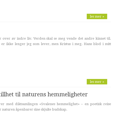
les mer »
 over av indre liv. Verden skal se meg vende det andre kinnet til.
 er ikke lenger jeg som lever, men Kristus i meg. Hans blod i mitt
les mer »
tillhet til naturens hemmeligheter
rer med diktsamlingen «Svalenes hemmelighet» – en poetisk reise
 naturen åpenbarer sine skjulte budskap.