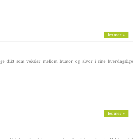
les mer »
ge dikt som veksler mellom humor og alvor i sine hverdagslige
les mer »