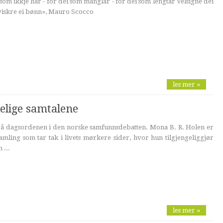
 som ikkje har - for dei som manglar - for dei som lengtar Velsigne dei
Kviskre ei bønn», Mauro Scocco
les mer »
elige samtalene
 på dagsordenen i den norske samfunnsdebatten. Mona B. R. Holen er
amling som tar tak i livets mørkere sider, hvor hun tilgjengeliggjør
 ...
les mer »