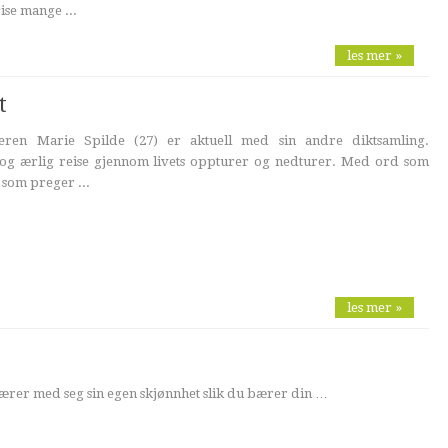
rise mange ...
les mer »
t
eren Marie Spilde (27) er aktuell med sin andre diktsamling.
 og ærlig reise gjennom livets oppturer og nedturer. Med ord som
 som preger ...
les mer »
ærer med seg sin egen skjønnhet slik du bærer din …