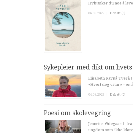
Hvis søker du noe å leve
06.08.2025
|
Debatt (0)
Sykepleier med dikt om livets
Elisabeth Ravnå Tverå (4
«Hvert steg vi tar» – en
04.08.2025
|
Debatt (0)
Poesi om skolevegring
Jeanette Ødegaard fr
ungdom som ikke klare