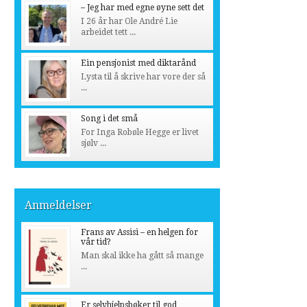
– Jeg har med egne øyne sett det
I 26 år har Ole André Lie
arbeidet tett ...
Ein pensjonist med diktarånd
Lysta til å skrive har vore der så
...
Song i det små
For Inga Robøle Hegge er livet
sjølv ...
Anmeldelser
Frans av Assisi – en helgen for
vår tid?
Man skal ikke ha gått så mange
...
Er selvhjelpsbøker til god