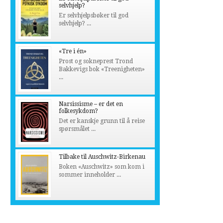
selvhjelp?
Er selvhjelpsbøker til god
selvhjelp? ...
«Tre i én»
Prost og sokneprest Trond
Bakkevigs bok «Treenigheten»
...
Narsissisme – er det en
folkesykdom?
Det er kanskje grunn til å reise
spørsmålet ...
Tilbake til Auschwitz-Birkenau
Boken «Auschwitz» som kom i
sommer inneholder ...