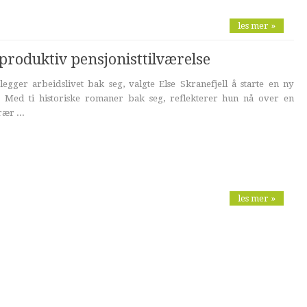
les mer »
 produktiv pensjonisttilværelse
egger arbeidslivet bak seg, valgte Else Skranefjell å starte en ny
. Med ti historiske romaner bak seg, reflekterer hun nå over en
ær ...
les mer »