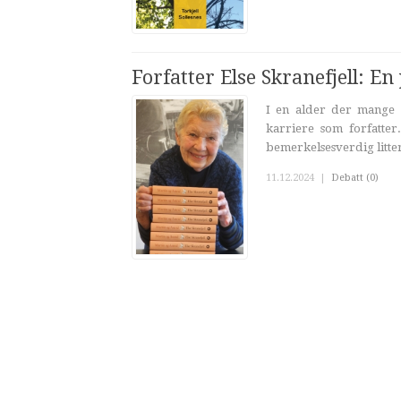
Forfatter Else Skranefjell: En
I en alder der mange l
karriere som forfatter
bemerkelsesverdig litter
11.12.2024
|
Debatt (0)