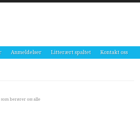
r
Anmeldelser
Litterært spaltet
Kontakt oss
 som berører oss alle