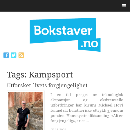
Tags: Kampsport
Utforsker livets forgjengelighet
I en tid preget av teknologisk
ekspansjon og eksistensielle
utfordringer har kirurg Michael Hovi
funnet sitt kunstneriske uttrykk gjennom
poesien. Hans nyeste diktsamling, «Alt er
forgjengelig», er et ...
25.11.2024