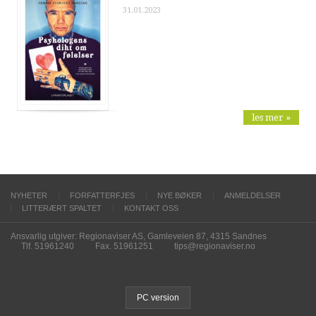
31.01.2023
les mer »
NYHETER
FORFATTERFJES
NYE BØKER
ANMELDELSER
LITTERÆRT SPALTET
KONTAKT OSS
Ansvarlig utgiver: Regionaviser AS, Gamleveien 87, 4315 Sandnes
Tlf. 51961240
Fax. 51961251
tips@regionaviser.no
PC version