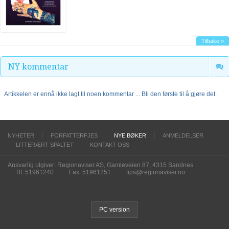
Tilbake »
NY kommentar
Artikkelen er ennå ikke lagt til noen kommentar ... Bli den første til å gjøre det.
NYHETER
FORFATTERFJES
NYE BØKER
ANMELDELSER
LITTERÆRT SPALTET
KONTAKT OSS
Ansvarlig utgiver: Regionaviser AS, Gamleveien 87, 4315 Sandnes
Tlf. 51961240
Fax. 51961251
tips@regionaviser.no
PC version