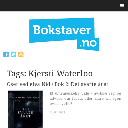
Tags: Kjersti Waterloo
Oset ved elva Nid / Bok 2: Det svarte året
Et umenneskelig valg - avsløre seg og
advare om faren, eller sikre sin egen
overlevelse?
16.04.2021