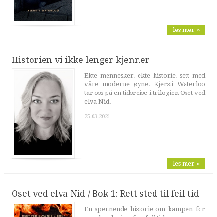
les mer »
Historien vi ikke lenger kjenner
Ekte mennesker, ekte historie, sett med
våre moderne øyne. Kjersti Waterloo
tar oss på en tidsreise i trilogien Oset ved
elva Nid.
25.03.2021
les mer »
Oset ved elva Nid / Bok 1: Rett sted til feil tid
En spennende historie om kampen for