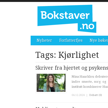
Nyheter
Forfatterfjes
Nye bøke
Tags: Kjørlighet
Skriver fra hjertet og psyken
Nina Haarklou debutere
indre smerte, sorg og
institutt kombinerer Haa
04.12.2024
|
Debatt (0)