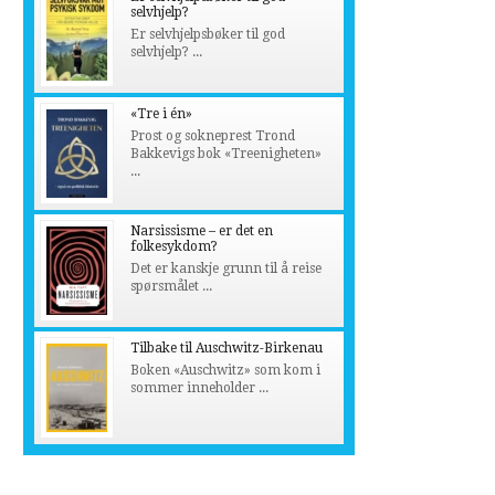
selvhjelp?
Er selvhjelpsbøker til god
selvhjelp? ...
«Tre i én»
Prost og sokneprest Trond
Bakkevigs bok «Treenigheten»
...
Narsissisme – er det en
folkesykdom?
Det er kanskje grunn til å reise
spørsmålet ...
Tilbake til Auschwitz-Birkenau
Boken «Auschwitz» som kom i
sommer inneholder ...