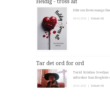
Heldig - tross alt
Dikt om livets mange fase
08.02.2024
|
Debatt (0)
Tar det ord for ord
Turid Kristine Svedjan K
utforsker hun livsglede 
20.01.2023
|
Debatt (0)