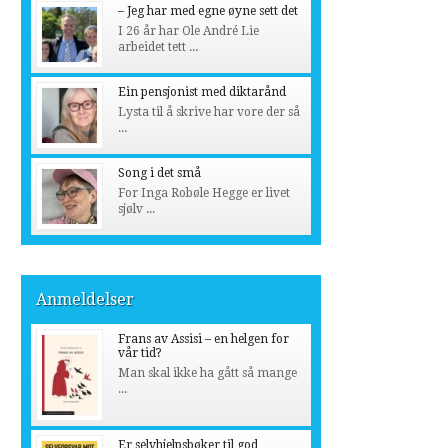
– Jeg har med egne øyne sett det
I 26 år har Ole André Lie
arbeidet tett ...
Ein pensjonist med diktarånd
Lysta til å skrive har vore der så
...
Song i det små
For Inga Robøle Hegge er livet
sjølv ...
Anmeldelser
Frans av Assisi – en helgen for
vår tid?
Man skal ikke ha gått så mange
...
Er selvhjelpsbøker til god