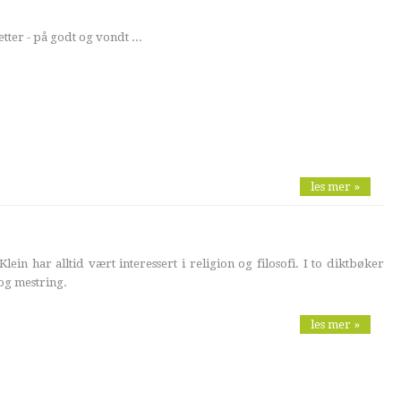
tter - på godt og vondt ...
les mer »
lein har alltid vært interessert i religion og filosofi. I to diktbøker
og mestring.
les mer »