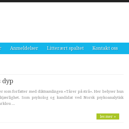
r
Anmeldelser
Litterært spaltet
Kontakt oss
s dyp
r som forfatter med diktsamlingen «Tårer på strå». Her belyser hun
 kjærlighet. Som psykolog og kandidat ved Norsk psykoanalytisk
rklou ...
les mer »