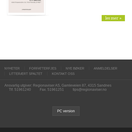
les mer »
NYHETER
FORFATTERFJES
NYE BØKER
ANMELDELSER
LITTERÆRT SPALTET
KONTAKT OSS
Ansvarlig utgiver: Regionaviser AS, Gamleveien 87, 4315 Sandnes
Tlf. 51961240
Fax. 51961251
tips@regionaviser.no
PC version