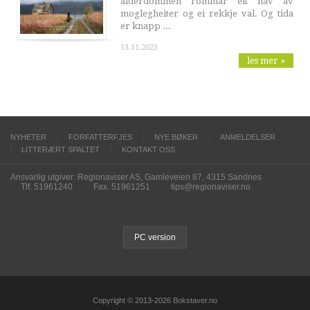
alderdommen rommar eit hav av
moglegheiter og ei rekkje val. Og tida
er knapp ...
13.11.2023
les mer »
NYHETER
FORFATTERFJES
NYE BØKER
ANMELDELSER
LITTERÆRT SPALTET
KONTAKT OSS
Ansvarlig utgiver: Regionaviser AS, Gamleveien 87, 4315 Sandnes
Tlf. 51961240
Fax. 51961251
tips@regionaviser.no
PC version
Copyright © 2013-2026 Bokstaver.no