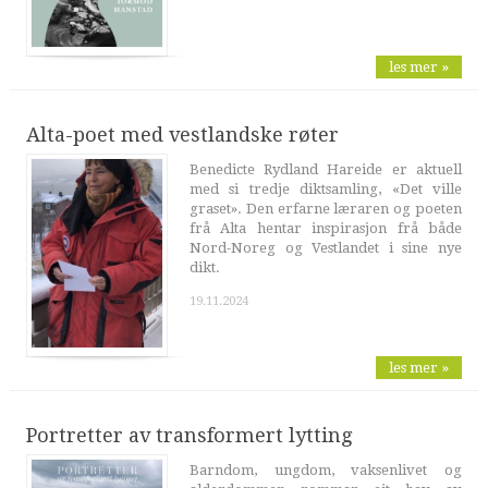
les mer »
Alta-poet med vestlandske røter
Benedicte Rydland Hareide er aktuell
med si tredje diktsamling, «Det ville
graset». Den erfarne læraren og poeten
frå Alta hentar inspirasjon frå både
Nord-Noreg og Vestlandet i sine nye
dikt.
19.11.2024
les mer »
Portretter av transformert lytting
Barndom, ungdom, vaksenlivet og