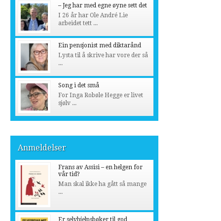
– Jeg har med egne øyne sett det
I 26 år har Ole André Lie
arbeidet tett ...
Ein pensjonist med diktarånd
Lysta til å skrive har vore der så
...
Song i det små
For Inga Robøle Hegge er livet
sjølv ...
Anmeldelser
Frans av Assisi – en helgen for
vår tid?
Man skal ikke ha gått så mange
...
Er selvhjelpsbøker til god