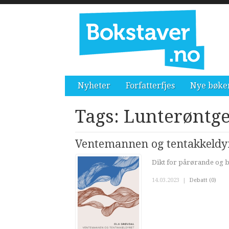
Nyheter
Forfatterfjes
Nye bøke
Tags: Lunterøntg
Ventemannen og tentakkeldy
Dikt for pårørande og 
14.03.2023
|
Debatt (0)