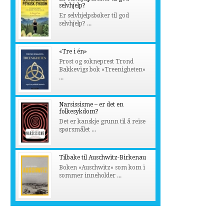
selvhjelp?
Er selvhjelpsbøker til god
selvhjelp? ...
«Tre i én»
Prost og sokneprest Trond
Bakkevigs bok «Treenigheten»
...
Narsissisme – er det en
folkesykdom?
Det er kanskje grunn til å reise
spørsmålet ...
Tilbake til Auschwitz-Birkenau
Boken «Auschwitz» som kom i
sommer inneholder ...