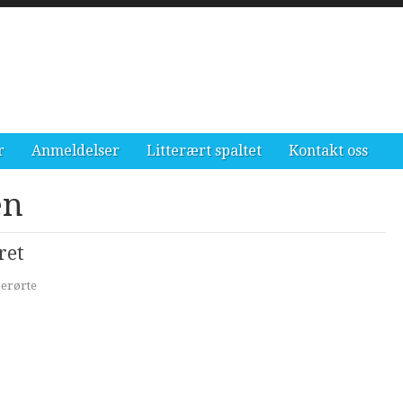
r
Anmeldelser
Litterært spaltet
Kontakt oss
en
ret
berørte