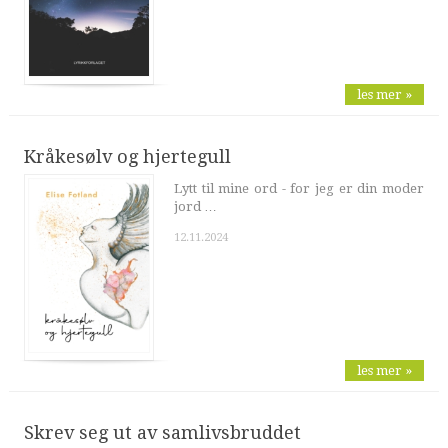
les mer »
Kråkesølv og hjertegull
Lytt til mine ord - for jeg er din moder
jord …
12.11.2024
les mer »
Skrev seg ut av samlivsbruddet