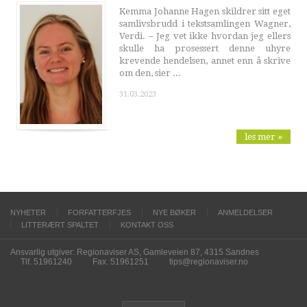
Kemma Johanne Hagen skildrer sitt eget
samlivsbrudd i tekstsamlingen Wagner,
Verdi. – Jeg vet ikke hvordan jeg ellers
skulle ha prosessert denne uhyre
krevende hendelsen, annet enn å skrive
om den, sier ...
31.03.2023
les mer »
NYHETER
FORFATTERFJES
NYE BØKER
ANMELDELSER
LITTERÆRT SPALTET
KONTAKT OSS
Ansvarlig utgiver: Regionaviser AS, Gamleveien 87, 4315 Sandnes
Tlf. 51961240
Fax. 51961251
tips@regionaviser.no