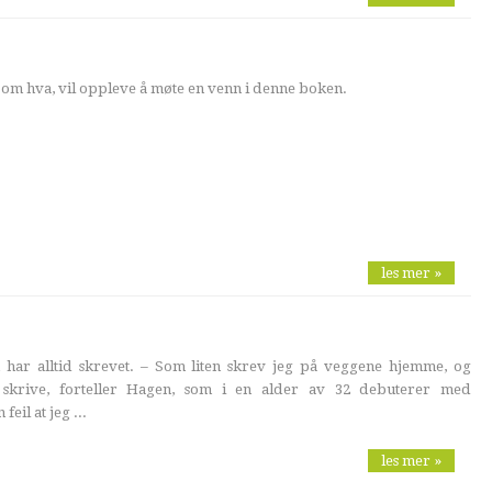
t om hva, vil oppleve å møte en venn i denne boken.
les mer »
ar alltid skrevet. – Som liten skrev jeg på veggene hjemme, og
 skrive, forteller Hagen, som i en alder av 32 debuterer med
eil at jeg ...
les mer »