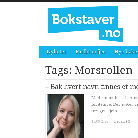
Nyheter
Forfatterfjes
Nye bøke
Tags: Morsrollen
– Bak hvert navn finnes et 
Med sin andre diktsaml
førstelinje. Der møter 
trenger hjelp.
18.09.2025
|
Debatt (0)