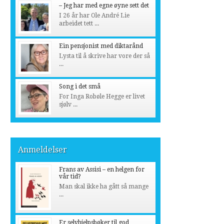
– Jeg har med egne øyne sett det
I 26 år har Ole André Lie
arbeidet tett ...
Ein pensjonist med diktarånd
Lysta til å skrive har vore der så
...
Song i det små
For Inga Robøle Hegge er livet
sjølv ...
Anmeldelser
Frans av Assisi – en helgen for
vår tid?
Man skal ikke ha gått så mange
...
Er selvhjelpsbøker til god