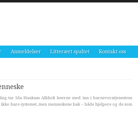
r
Anmeldelser
Litterært spaltet
Kontakt oss
menneske
ing tar Ida Haukaas Alkholt leserne med inn i barneverntjenestens
vi ikke bare systemet, men menneskene bak – både hjelpere og de som