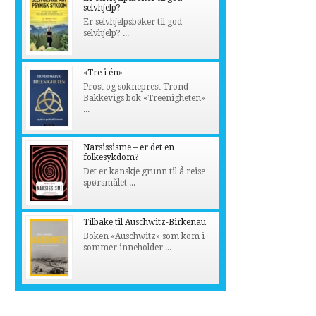
selvhjelp?
Er selvhjelpsbøker til god
selvhjelp? ...
«Tre i én»
Prost og sokneprest Trond
Bakkevigs bok «Treenigheten»
...
Narsissisme – er det en
folkesykdom?
Det er kanskje grunn til å reise
spørsmålet ...
Tilbake til Auschwitz-Birkenau
Boken «Auschwitz» som kom i
sommer inneholder ...