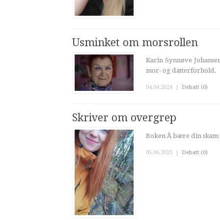
Usminket om morsrollen
Karin Synnøve Johansen
mor- og datterforhold.
04.04.2024
|
Debatt (0)
Skriver om overgrep
Boken Å bære din skam er
05.06.2023
|
Debatt (0)