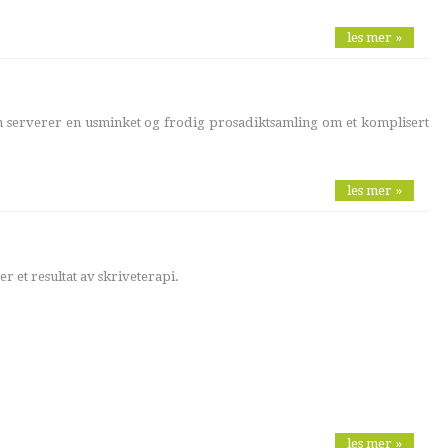
les mer »
 serverer en usminket og frodig prosadiktsamling om et komplisert
les mer »
 et resultat av skriveterapi.
les mer »