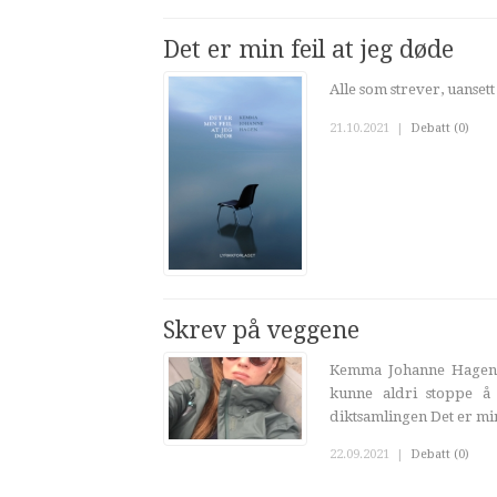
Det er min feil at jeg døde
Alle som strever, uanset
21.10.2021
|
Debatt (0)
Skrev på veggene
Kemma Johanne Hagen h
kunne aldri stoppe å
diktsamlingen Det er min f
22.09.2021
|
Debatt (0)