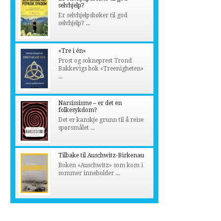
selvhjelp?
Er selvhjelpsbøker til god
selvhjelp? ...
«Tre i én»
Prost og sokneprest Trond
Bakkevigs bok «Treenigheten»
...
Narsissisme – er det en
folkesykdom?
Det er kanskje grunn til å reise
spørsmålet ...
Tilbake til Auschwitz-Birkenau
Boken «Auschwitz» som kom i
sommer inneholder ...