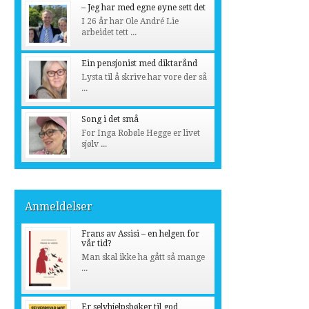
– Jeg har med egne øyne sett det
I 26 år har Ole André Lie
arbeidet tett ...
Ein pensjonist med diktarånd
Lysta til å skrive har vore der så
...
Song i det små
For Inga Robøle Hegge er livet
sjølv ...
Anmeldelser
Frans av Assisi – en helgen for
vår tid?
Man skal ikke ha gått så mange
...
Er selvhjelpsbøker til god