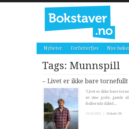
Nyheter
Forfatterfjes
Nye bøke
Tags: Munnspill
– Livet er ikke bare tornefullt
‘Livet er ikke bare torne
av sine gode, gamle a
Bulteruds diktd...
19.10.2021
|
Debatt (0)