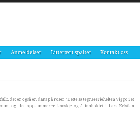
r
Anmeldelser
Litterært spaltet
Kontakt oss
fullt, det er også en dans på roser.’ Dette sa tegneseriehelten Viggo i et
lbum, og det oppsummerer kanskje også innholdet i Lars Kristian