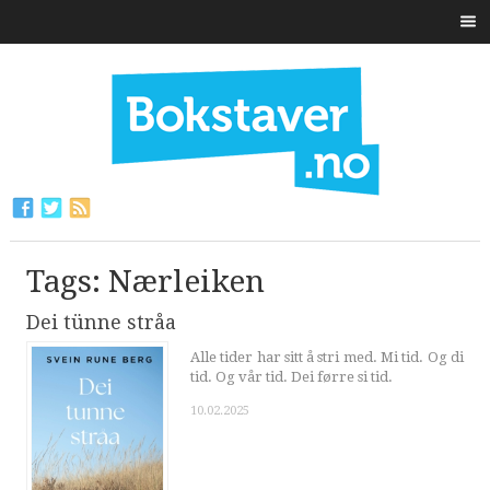
Tags: Nærleiken
Dei tünne stråa
Alle tider har sitt å stri med. Mi tid. Og di
tid. Og vår tid. Dei førre si tid.
10.02.2025