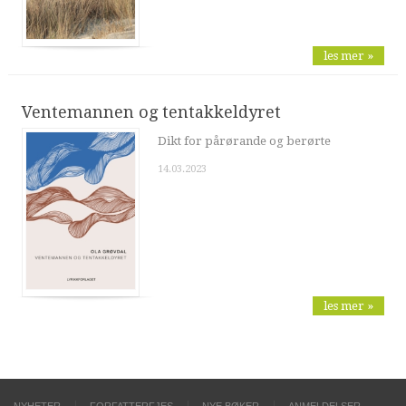
les mer »
Ventemannen og tentakkeldyret
Dikt for pårørande og berørte
14.03.2023
les mer »